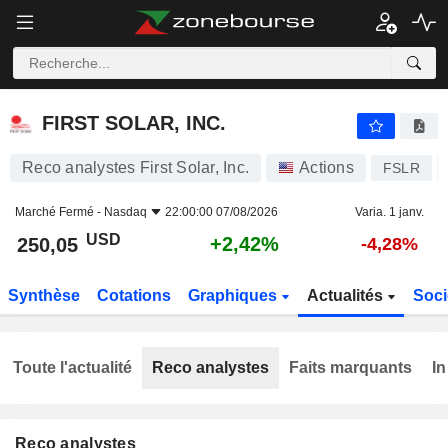
FIRST SOLAR, INC.
250,05
$
+2,42%
FIRST SOLAR, INC.
Reco analystes First Solar, Inc.
Actions
FSLR
Marché Fermé -
Nasdaq
22:00:00 07/08/2026
Varia. 1 janv.
USD
+2,42%
250,05
-4,28%
Synthèse
Cotations
Graphiques
Actualités
Soci
Toute l'actualité
Reco analystes
Faits marquants
In
Reco analystes