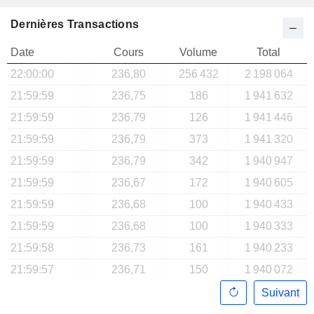
Dernières Transactions
Date
Cours
Volume
Total
22:00:00
236,80
256 432
2 198 064
21:59:59
236,75
186
1 941 632
21:59:59
236,79
126
1 941 446
21:59:59
236,79
373
1 941 320
21:59:59
236,79
342
1 940 947
21:59:59
236,67
172
1 940 605
21:59:59
236,68
100
1 940 433
21:59:59
236,68
100
1 940 333
21:59:58
236,73
161
1 940 233
21:59:57
236,71
150
1 940 072
Suivant