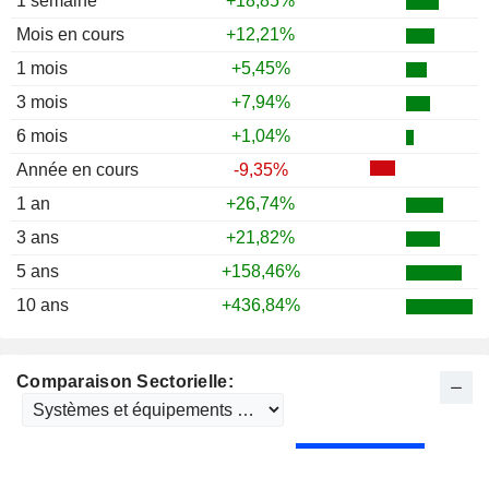
1 semaine
+18,85%
Mois en cours
+12,21%
1 mois
+5,45%
3 mois
+7,94%
6 mois
+1,04%
Année en cours
-9,35%
1 an
+26,74%
3 ans
+21,82%
5 ans
+158,46%
10 ans
+436,84%
Comparaison Sectorielle: