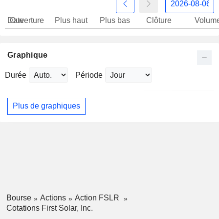
Date
Ouverture
Plus haut
Plus bas
Clôture
Volum
Graphique
Durée
Période
Plus de graphiques
Bourse
Actions
Action FSLR
Cotations First Solar, Inc.