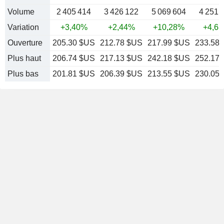
Volume
2 405 414
3 426 122
5 069 604
4 251 
Variation
+3,40%
+2,44%
+10,28%
+4,6
Ouverture
205.30 $US
212.78 $US
217.99 $US
233.58
Plus haut
206.74 $US
217.13 $US
242.18 $US
252.17
Plus bas
201.81 $US
206.39 $US
213.55 $US
230.05