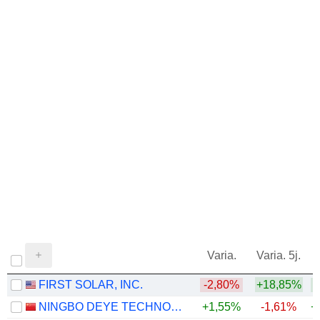
Varia.
Varia. 5j.
FIRST SOLAR, INC.
-2,80%
+18,85%
+
NINGBO DEYE TECHNOLOGY GROUP CO., LTD.
+1,55%
-1,61%
+