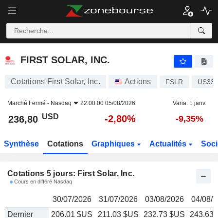
FIRST SOLAR, INC.
236,80
$
FIRST SOLAR, INC.
Cotations First Solar, Inc.
Actions
FSLR
US336
Marché Fermé -
Nasdaq
22:00:00 05/08/2026
Varia. 1 janv.
USD
-2,80%
236,80
-9,35%
Synthèse
Cotations
Graphiques
Actualités
Soci
Cotations 5 jours: First Solar, Inc.
Cours en différé Nasdaq
30/07/2026
31/07/2026
03/08/2026
04/08/
Dernier
206.01 $US
211.03 $US
232.73 $US
243.63