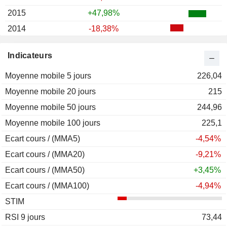
2015
+47,98%
2014
-18,38%
2013
+77,08%
Indicateurs
2012
-8,60%
Moyenne mobile 5 jours
2011
-74,06%
226,04
Moyenne mobile 20 jours
2010
-3,88%
215
Moyenne mobile 50 jours
2009
-1,86%
244,96
Moyenne mobile 100 jours
2008
-48,36%
225,1
Ecart cours / (MMA5)
2007
+795,24%
-4,54%
Ecart cours / (MMA20)
2006
+20,61%
-9,21%
Ecart cours / (MMA50)
+3,45%
Ecart cours / (MMA100)
-4,94%
STIM
RSI 9 jours
73,44