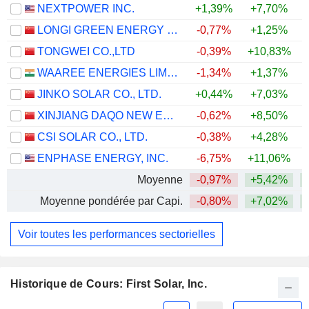
NEXTPOWER INC.
+1,39%
+7,70%
+
LONGI GREEN ENERGY TECHNOLOGY CO., LTD.
-0,77%
+1,25%
TONGWEI CO.,LTD
-0,39%
+10,83%
WAAREE ENERGIES LIMITED
-1,34%
+1,37%
JINKO SOLAR CO., LTD.
+0,44%
+7,03%
XINJIANG DAQO NEW ENERGY CO.,LTD.
-0,62%
+8,50%
CSI SOLAR CO., LTD.
-0,38%
+4,28%
+
ENPHASE ENERGY, INC.
-6,75%
+11,06%
+
Moyenne
-0,97%
+5,42%
+
Moyenne pondérée par Capi.
-0,80%
+7,02%
+
Voir toutes les performances sectorielles
Historique de Cours: First Solar, Inc.