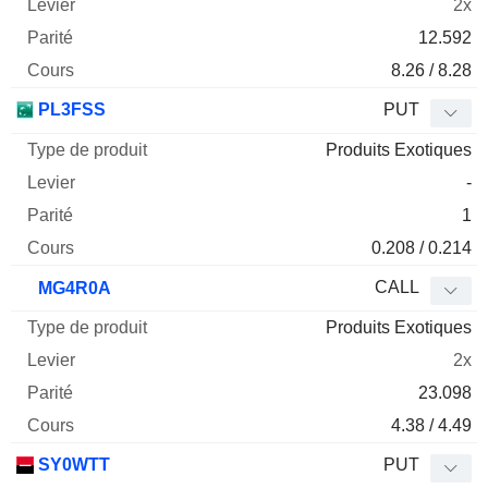
2x
12.592
8.26 / 8.28
PL3FSS
PUT
Produits Exotiques
-
1
0.208 / 0.214
CALL
MG4R0A
Produits Exotiques
2x
23.098
4.38 / 4.49
SY0WTT
PUT