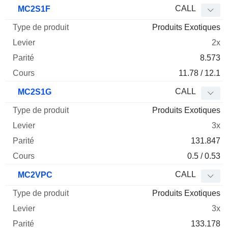
Type
CALL
MC2S1F
de
Produits Exotiques
Mnemo
Type
produit
Levier
Parité
Cours
2x
8.573
11.78 / 12.1
CALL
MC2S1G
Produits Exotiques
3x
131.847
0.5 / 0.53
CALL
MC2VPC
Produits Exotiques
3x
133.178