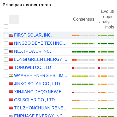
Principaux concurrents
Évolutio
objectif
Consensus
analystes
mois
FIRST SOLAR, INC.
NINGBO DEYE TECHNOLOGY GROUP CO., LTD.
NEXTPOWER INC.
LONGI GREEN ENERGY TECHNOLOGY CO., LTD.
TONGWEI CO.,LTD
WAAREE ENERGIES LIMITED
JINKO SOLAR CO., LTD.
XINJIANG DAQO NEW ENERGY CO.,LTD.
CSI SOLAR CO., LTD.
TCL ZHONGHUAN RENEWABLE ENERGY TECHNOLOGY CO.,LTD.
ENPHASE ENERGY, INC.