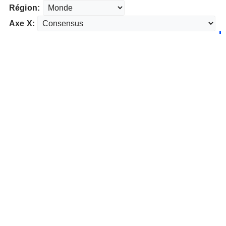
Région:
Axe X: