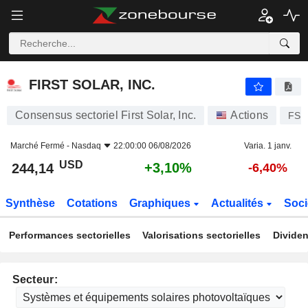
FIRST SOLAR, INC.
244,14
$
+3,10%
FIRST SOLAR, INC.
Consensus sectoriel First Solar, Inc.
Actions
FSL
Marché Fermé -
Nasdaq
22:00:00 06/08/2026
Varia. 1 janv.
USD
+3,10%
244,14
-6,40%
Synthèse
Cotations
Graphiques
Actualités
Soci
Performances sectorielles
Valorisations sectorielles
Dividen
Secteur: