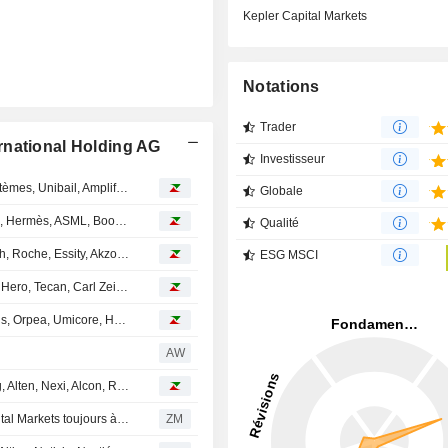
Kepler Capital Markets
Notations
Trader
rnational Holding AG
Investisseur
Avis d'analystes du jour : Teleperformance, Dassault Systèmes, Unibail, Amplifon, Feintool, Tryg, Getinge...
Globale
Avis d'analystes du jour : Kering, Stellantis, Saint-Gobain, Hermès, ASML, Boohoo, Flatexdegiro, Rexel, Temenos...
Qualité
Avis d'analystes du jour : Airbus, Amundi, Kering, Logitech, Roche, Essity, Akzo Nobel, Rolls-Royce...
ESG MSCI
Avis d'analystes du jour : Crédit Agricole, Ahold, Delivery Hero, Tecan, Carl Zeiss, ABN Amro, Aker BP...
Avis d'analystes du jour : Orange, Teleperformance, Rubis, Orpea, Umicore, HelloFresh, Novartis...
AW
Avis d'analystes du jour : Adyen, Saint-Gobain, Carlsberg, Alten, Nexi, Alcon, RWE, UCB, HelloFresh...
FEINTOOL INTERNATIONAL HOLDING AG : Kepler Capital Markets toujours à l'achat
ZM