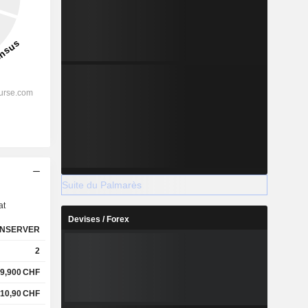
s
Suite du Palmarès
at
Devises / Forex
NSERVER
2
9,900
CHF
10,90
CHF