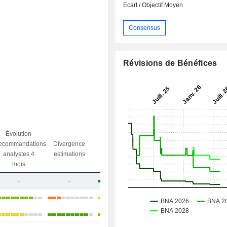
Ecart / Objectif Moyen
Consensus
Révisions de Bénéfices
Évolution
Divergence
ecommandations
Divergence
Ecart obj.
objectif
analystes 4
estimations
/ dr
analystes
mois
-
-
+10,1%
+17,58%
+58,63%