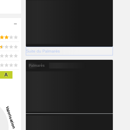
Suite du Palmarès
Palmarès
A