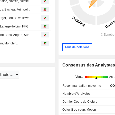
Avis d'analystes du jour : Air France KLM, CGG, Vivendi, Altice, Natixis, Nestlé, UBS...
y, Basilea, Feintool...
AVIS D'ANALYSTES DU JOUR : Match Group, Amgen, Target, FedEx, Volkswagen, Sanofi, Roche, Osram…
Avis d'analystes du jour : Saint-Gobain, EssilorLuxottica, LafargeHolcim, FFP, Ahold, Tod's, Zalando...
Avis d'analystes du jour : Vallourec, BNP Paribas, Deutsche Bank, Aegon, Sunrise...
i, Moncler...
Plus de notations
Consensus des Analyste
Vente
Ach
Recommandation moyenne
CO
Nombre d'Analystes
Dernier Cours de Cloture
Objectif de cours Moyen