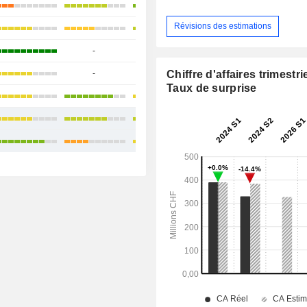
+22,28%
Révisions des estimations
+28,98%
-
-
+7,4%
Chiffre d'affaires trimestrie
-
-
-14,68%
Taux de surprise
+58,87%
+23,65%
+21,45%