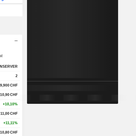
s
at
NSERVER
2
9,900
CHF
10,90
CHF
+10,10%
11,00
CHF
+11,11%
10,80
CHF