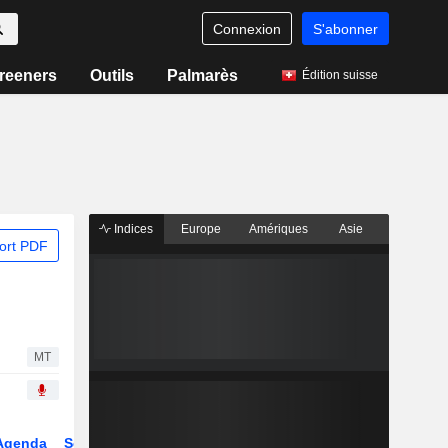
Connexion
S'abonner
reeners
Outils
Palmarès
Édition suisse
Indices
Europe
Amériques
Asie
ort PDF
MT
Agenda
Secteur
Dérivés