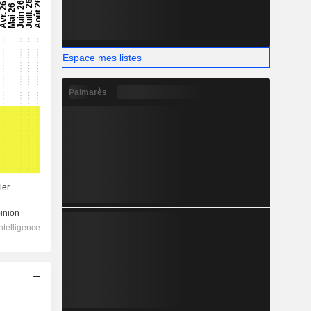
Espace mes listes
Palmarès