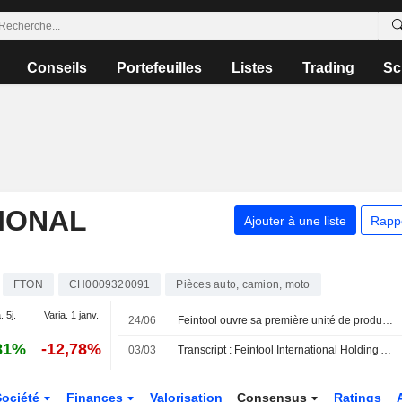
Conseils
Portefeuilles
Listes
Trading
Sc
IONAL
Ajouter à une liste
Rapp
FTON
CH0009320091
Pièces auto, camion, moto
. 5j.
Varia. 1 janv.
24/06
Feintool ouvre sa première unité de production en Inde
81%
-12,78%
03/03
Transcript : Feintool International Holding AG, 2025 Earnings Call, Feb 26, 2026
Société
Finances
Valorisation
Consensus
Ratings