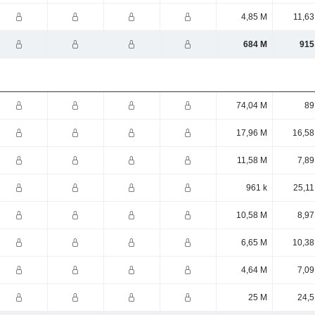
4,85 M
11,63
684 M
915
74,04 M
89
17,96 M
16,58
11,58 M
7,89
961 k
25,11
10,58 M
8,97
6,65 M
10,38
4,64 M
7,09
25 M
24,5