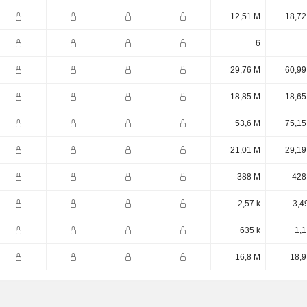
12,51 M
18,72
6
29,76 M
60,99
18,85 M
18,65
53,6 M
75,15
21,01 M
29,19
388 M
428
2,57 k
3,4
635 k
1,1
16,8 M
18,9