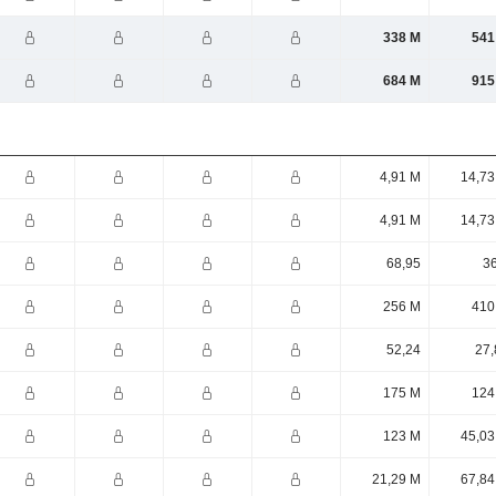
338 M
541
684 M
915
4,91 M
14,73
4,91 M
14,73
68,95
36
256 M
410
52,24
27,
175 M
124
123 M
45,03
21,29 M
67,84