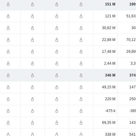
151 M
190
121 M
51,63
30,82 M
30
22,88 M
70,12
17,48 M
29,89
2,44 M
3,3
346 M
374
49,15 M
147
220 M
250
-475 k
-38
69,35 M
143
338 M
541