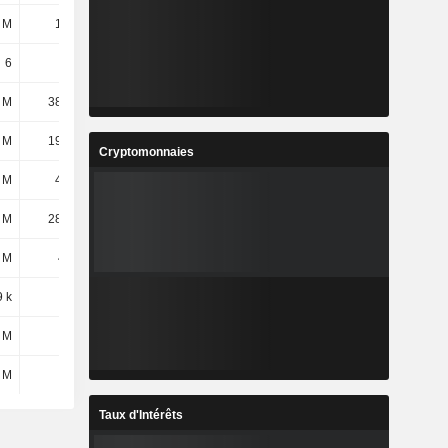
 M
19,2 M
22,73 M
16,18 M
6
6
6
6
 M
38,98 M
40,22 M
38,19 M
 M
19,06 M
16 M
14,43 M
Cryptomonnaies
 M
48,7 M
43,05 M
38,84 M
 M
28,76 M
30,33 M
30,92 M
 M
403 M
475 M
444 M
9 k
3,34 k
3,19 k
2,94 k
 M
269 k
1,17 M
1,16 M
 M
6 Md
5,7 Md
-
Taux d'Intérêts