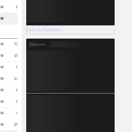
 M
8,72 M
8,75 M
3,69 M
 M
808 M
811 M
770 M
Suite du Palmarès
 M
72,23 M
66,16 M
74,48 M
Palmarès
 M
15,25 M
15,2 M
14,21 M
 M
9,08 M
32,7 M
9,15 M
 M
13,85 M
397 k
106 k
 M
6,76 M
6,49 M
6,27 M
 M
9,92 M
5,77 M
3,06 M
 M
4,04 M
5,93 M
4,84 M
 M
25,05 M
60,38 M
36,82 M