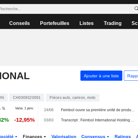
Conseils
Portefeuilles
Listes
Trading
Sc
IONAL
Ajouter à une liste
Rapp
ON
CH0009320091
Pièces auto, camion, moto
. 5j.
Varia. 1 janv.
24/06
Feintool ouvre sa première unité de production en Inde
82%
-12,95%
03/03
Transcript : Feintool International Holding AG, 2025 Earnings Call, Feb 26, 2026
Société
Finances
Valorisation
Consensus
Ratings