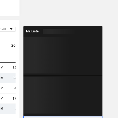
CHF
Ma Liste
2023
2024
2025
 M
82,18 M
77,06 M
82,61 M
 M
82,18 M
77,06 M
82,61 M
 M
84,52 M
74,82 M
67,19 M
 M
17,24 M
29,06 M
22,23 M
 M
102 M
104 M
89,42 M