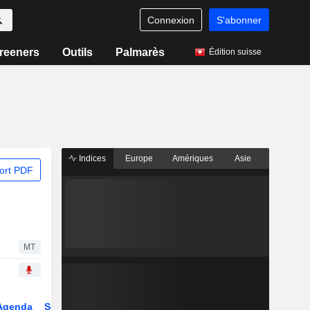
Connexion
S'abonner
reeners
Outils
Palmarès
Édition suisse
Indices
Europe
Amériques
Asie
ort PDF
MT
Agenda
Secteur
Dérivés