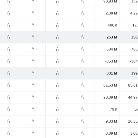
98,93 M
152
2,38 M
4,22
406 k
173
253 M
350
684 M
783
-353 M
-384
331 M
399
61,63 M
85,61
20,39 M
44,97
79 k
6
9,33 M
20,35
3,89 M
3,08