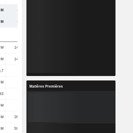
 M
488 M
452 M
428 M
 M
808 M
811 M
770 M
 M
14,72 M
14,73 M
14,72 M
 M
14,72 M
14,73 M
14,72 M
,7
33,15
30,67
29,08
 M
369 M
334 M
317 M
Matières Premières
83
25,05
22,69
21,53
 M
108 M
121 M
141 M
 M
26,05 M
43,48 M
58,18 M
 M
59,97 M
65,52 M
48,98 M