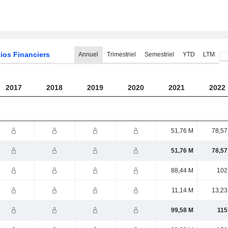
ios Financiers
Annuel
Trimestriel
Semestriel
YTD
LTM
2017
2018
2019
2020
2021
2022
51,76 M
78,57
51,76 M
78,57
88,44 M
102
11,14 M
13,23
99,58 M
115