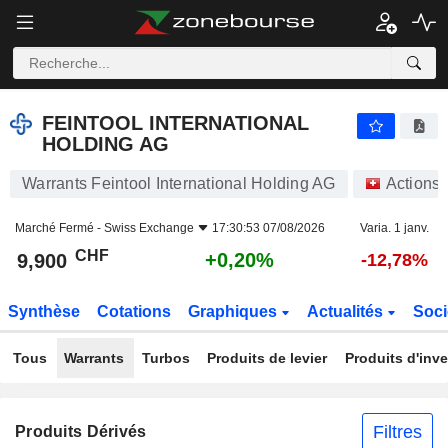
FEINTOOL INTERNATIONAL HOLDING AG
9,900
CHF
+0,20%
FEINTOOL INTERNATIONAL
HOLDING AG
Warrants Feintool International Holding AG
Actions
Marché Fermé -
Swiss Exchange
17:30:53 07/08/2026
Varia. 1 janv.
CHF
+0,20%
9,900
-12,78%
Synthèse
Cotations
Graphiques
Actualités
Soci
Tous
Warrants
Turbos
Produits de levier
Produits d'inv
Filtres
Produits Dérivés