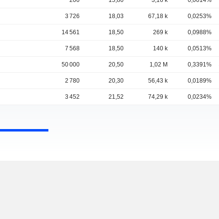
200
15,80
3,16 k
0,0014%
3 726
18,03
67,18 k
0,0253%
14 561
18,50
269 k
0,0988%
7 568
18,50
140 k
0,0513%
50 000
20,50
1,02 M
0,3391%
2 780
20,30
56,43 k
0,0189%
3 452
21,52
74,29 k
0,0234%