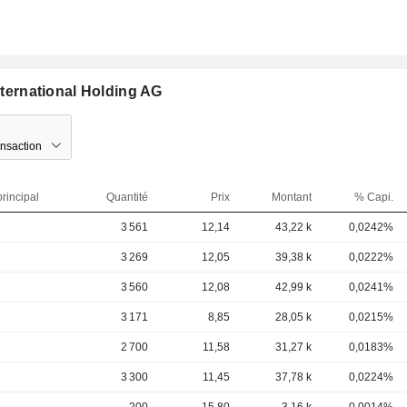
nternational Holding AG
ansaction
rincipal
Quantité
Prix
Montant
% Capi.
3 561
12,14
43,22 k
0,0242%
3 269
12,05
39,38 k
0,0222%
3 560
12,08
42,99 k
0,0241%
3 171
8,85
28,05 k
0,0215%
2 700
11,58
31,27 k
0,0183%
3 300
11,45
37,78 k
0,0224%