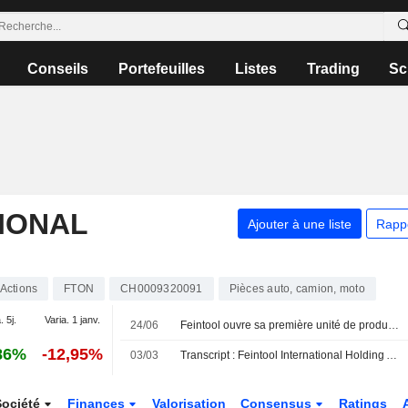
Conseils
Portefeuilles
Listes
Trading
Sc
IONAL
Ajouter à une liste
Rapp
Actions
FTON
CH0009320091
Pièces auto, camion, moto
. 5j.
Varia. 1 janv.
24/06
Feintool ouvre sa première unité de production en Inde
86%
-12,95%
03/03
Transcript : Feintool International Holding AG, 2025 Earnings Call, Feb 26, 2026
Société
Finances
Valorisation
Consensus
Ratings