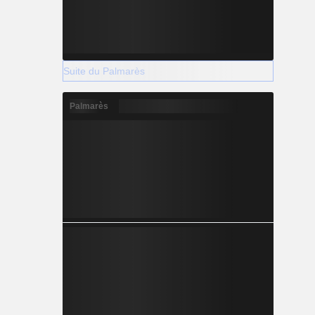
Suite du Palmarès
Palmarès