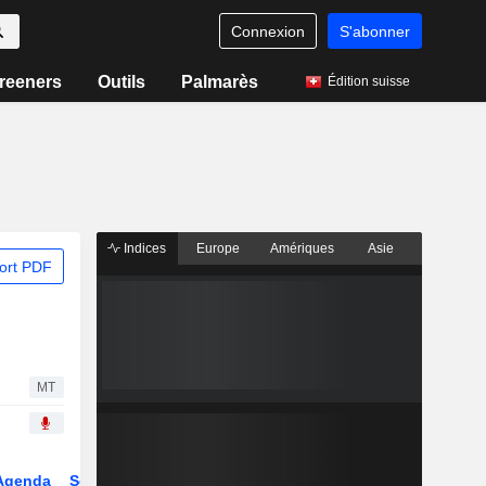
Connexion
S'abonner
reeners
Outils
Palmarès
Édition suisse
Indices
Europe
Amériques
Asie
ort PDF
MT
Agenda
Secteur
Dérivés