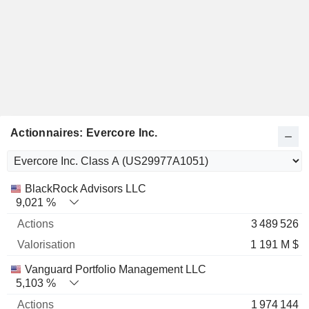
Actionnaires: Evercore Inc.
Nom
Actions
%
Valorisation
BlackRock Advisors LLC
9,021 %
3 489 526
1 191 M $
Vanguard Portfolio Management LLC
5,103 %
1 974 144