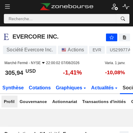
EVERCORE INC.
305,94
$
-1,41%
EVERCORE INC.
Société Evercore Inc.
Actions
EVR
US29977A1
Marché Fermé -
NYSE
22:00:02 07/08/2026
Varia. 1 janv.
USD
-1,41%
305,94
-10,08%
Synthèse
Cotations
Graphiques
Actualités
Soci
Profil
Gouvernance
Actionnariat
Transactions d'initiés