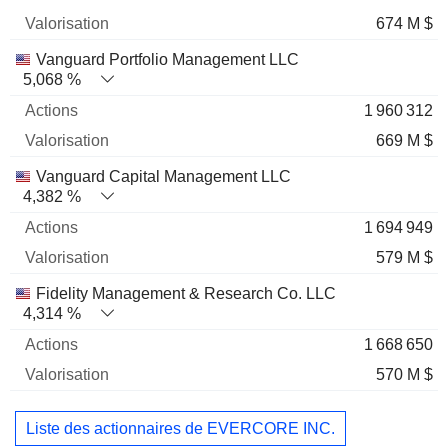
674 M $
Vanguard Portfolio Management LLC
5,068 %
1 960 312
669 M $
Vanguard Capital Management LLC
4,382 %
1 694 949
579 M $
Fidelity Management & Research Co. LLC
4,314 %
1 668 650
570 M $
Liste des actionnaires de EVERCORE INC.