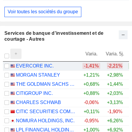
Miscellaneous Commercial Services
Voir toutes les sociétés du groupe
Services de banque d'investissement et de
courtage - Autres
Varia.
Varia. 5j.
EVERCORE INC.
-1,41%
-2,21%
MORGAN STANLEY
+1,21%
+2,98%
+
THE GOLDMAN SACHS GROUP, INC.
+0,68%
+1,44%
+
CITIGROUP INC.
+0,88%
+2,03%
+
CHARLES SCHWAB
-0,06%
+3,13%
+
CITIC SECURITIES COMPANY LIMITED
+0,11%
-1,90%
NOMURA HOLDINGS, INC.
-0,95%
+6,26%
+
LPL FINANCIAL HOLDINGS INC.
+1,00%
+6,92%