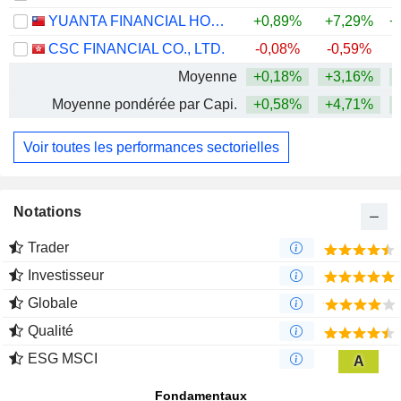
YUANTA FINANCIAL HOLDING CO., LTD.
+0,89%
+7,29%
+
CSC FINANCIAL CO., LTD.
-0,08%
-0,59%
Moyenne
+0,18%
+3,16%
+
Moyenne pondérée par Capi.
+0,58%
+4,71%
+
Voir toutes les performances sectorielles
Notations
Trader
Investisseur
Globale
Qualité
ESG MSCI
A