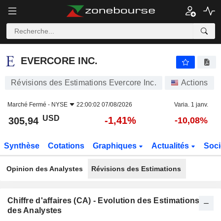
EVERCORE INC.
305,94
$
-1,41%
EVERCORE INC.
Révisions des Estimations Evercore Inc.
Actions
Marché Fermé -
NYSE
22:00:02 07/08/2026
Varia. 1 janv.
USD
-1,41%
305,94
-10,08%
Synthèse
Cotations
Graphiques
Actualités
Soci
Opinion des Analystes
Révisions des Estimations
Chiffre d'affaires (CA) - Evolution des Estimations
des Analystes