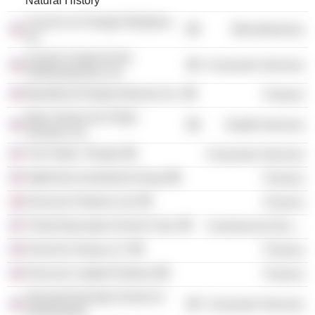
Natural History
Council on Foreign Relations,
Miscellaneous
Inc.
Lincoln Center for the
Consumer Services
Performing Arts, Inc.
BlackRock Realty Advisors Inc.
Finance
New Visions for Public
Health Services
Schools, Inc.
The Public Theater
Consumer Services
HighView Investment Group
Finance
Evercore Partners Ltd.
Finance
Trinity Episcopal School Corp.
Commercial Services
Evercore Group LLC
Finance
Evercore Capital Partners
Finance
Harvard Kennedy School of
Consumer Services
Government