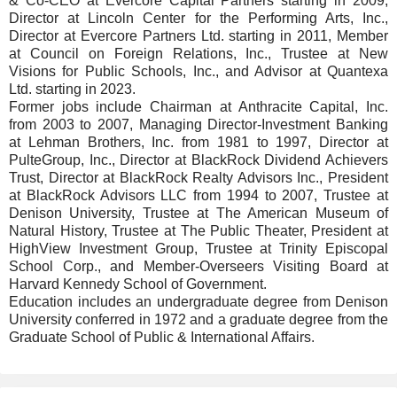
& Co-CEO at Evercore Capital Partners starting in 2009,
Director at Lincoln Center for the Performing Arts, Inc.,
Director at Evercore Partners Ltd. starting in 2011, Member
at Council on Foreign Relations, Inc., Trustee at New
Visions for Public Schools, Inc., and Advisor at Quantexa
Ltd. starting in 2023.
Former jobs include Chairman at Anthracite Capital, Inc.
from 2003 to 2007, Managing Director-Investment Banking
at Lehman Brothers, Inc. from 1981 to 1997, Director at
PulteGroup, Inc., Director at BlackRock Dividend Achievers
Trust, Director at BlackRock Realty Advisors Inc., President
at BlackRock Advisors LLC from 1994 to 2007, Trustee at
Denison University, Trustee at The American Museum of
Natural History, Trustee at The Public Theater, President at
HighView Investment Group, Trustee at Trinity Episcopal
School Corp., and Member-Overseers Visiting Board at
Harvard Kennedy School of Government.
Education includes an undergraduate degree from Denison
University conferred in 1972 and a graduate degree from the
Graduate School of Public & International Affairs.