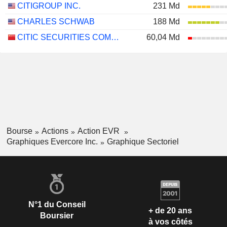
CITIGROUP INC.
231 Md
CHARLES SCHWAB
188 Md
CITIC SECURITIES COMPANY LIMITED
60,04 Md
Bourse
Actions
Action EVR
Graphiques Evercore Inc.
Graphique Sectoriel
N°1 du Conseil
+ de 20 ans
Boursier
à vos côtés