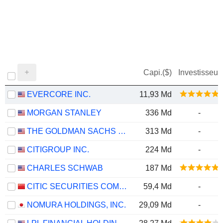
Capi.($)
Investisseur
EVERCORE INC.
11,93 Md
MORGAN STANLEY
336 Md
-
THE GOLDMAN SACHS GROUP, INC.
313 Md
-
CITIGROUP INC.
224 Md
-
CHARLES SCHWAB
187 Md
CITIC SECURITIES COMPANY LIMITED
59,4 Md
-
NOMURA HOLDINGS, INC.
29,09 Md
-