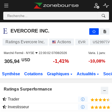
EVERCORE INC.
305,94
$
-1,41%
EVERCORE INC.
Ratings Evercore Inc.
Actions
EVR
US29977A1
Marché Fermé -
NYSE
22:00:02 07/08/2026
Varia. 1 janv.
USD
-1,41%
305,94
-10,08%
Synthèse
Cotations
Graphiques
Actualités
Soci
Ratings Surperformance
Trader
Investisseur