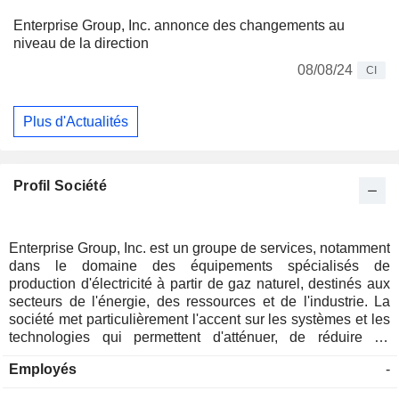
Enterprise Group, Inc. annonce des changements au
niveau de la direction
08/08/24
CI
Plus d'Actualités
Profil Société
Enterprise Group, Inc. est un groupe de services, notamment
dans le domaine des équipements spécialisés de
production d'électricité à partir de gaz naturel, destinés aux
secteurs de l'énergie, des ressources et de l'industrie. La
société met particulièrement l'accent sur les systèmes et les
technologies qui permettent d'atténuer, de réduire ou
d'éliminer les émissions de CO₂, de gaz à effet de serre
Employés
-
(GES) et d'autres émissions nocives, tant pour elle-même
que pour ses clients. Elle fournit des équipements et des