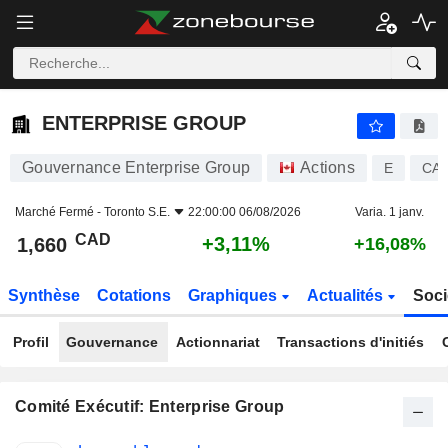
ENTERPRISE GROUP
1,660
$
+3,11%
ENTERPRISE GROUP
Gouvernance Enterprise Group
Actions
E
CA3
Marché Fermé -
Toronto S.E.
22:00:00 06/08/2026
Varia. 1 janv.
CAD
+3,11%
1,660
+16,08%
Synthèse
Cotations
Graphiques
Actualités
Soci
Profil
Gouvernance
Actionnariat
Transactions d'initiés
Comité Exécutif: Enterprise Group
Fonctions