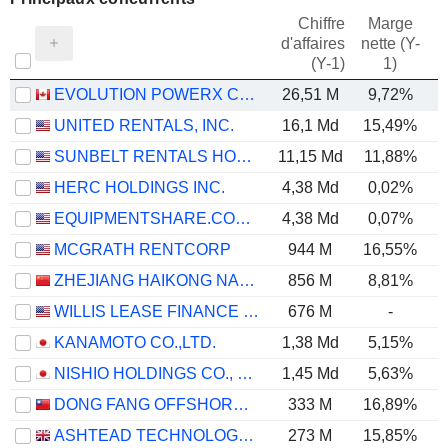
Chiffre
Marge
d'affaires
nette (Y-
E
(Y-1)
1)
EVOLUTION POWERX CORP.
26,51 M
9,72%
UNITED RENTALS, INC.
16,1 Md
15,49%
SUNBELT RENTALS HOLDINGS, INC.
11,15 Md
11,88%
HERC HOLDINGS INC.
4,38 Md
0,02%
EQUIPMENTSHARE.COM INC.
4,38 Md
0,07%
MCGRATH RENTCORP
944 M
16,55%
ZHEJIANG HAIKONG NANKE HUATIE DIGITAL INTELLIGENCE AND TECHNOLOGY CO., LTD.
856 M
8,81%
WILLIS LEASE FINANCE CORPORATION
676 M
-
KANAMOTO CO.,LTD.
1,38 Md
5,15%
NISHIO HOLDINGS CO., LTD.
1,45 Md
5,63%
DONG FANG OFFSHORE CO., LTD.
333 M
16,89%
ASHTEAD TECHNOLOGY HOLDINGS PLC
273 M
15,85%