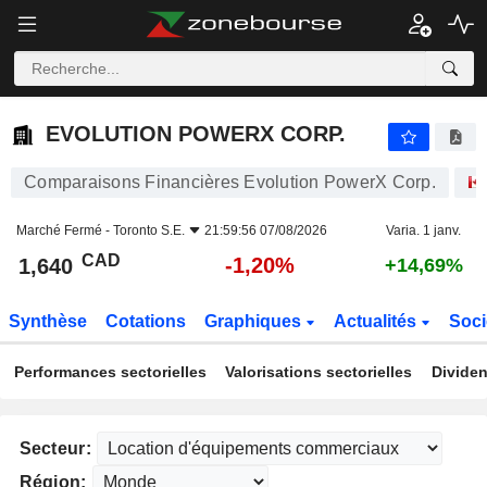
EVOLUTION POWERX CORP.
1,640
$
-1,20%
EVOLUTION POWERX CORP.
Comparaisons Financières Evolution PowerX Corp.
Marché Fermé -
Toronto S.E.
21:59:56 07/08/2026
Varia. 1 janv.
CAD
-1,20%
1,640
+14,69%
Synthèse
Cotations
Graphiques
Actualités
Soci
Performances sectorielles
Valorisations sectorielles
Dividen
Secteur:
Région: