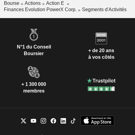
Bourse
Actions
Action E
Finances Evolution PowerX Corp.
Segments d'Activités
N°1 du Conseil
+ de 20 ans
Boursier
à vos côtés
+ 1 300 000
membres