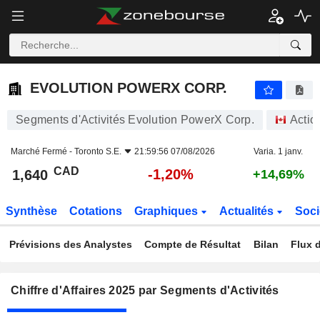
EVOLUTION POWERX CORP.
1,640
$
-1,20%
EVOLUTION POWERX CORP.
Segments d'Activités Evolution PowerX Corp.
Actio
Marché Fermé -
Toronto S.E.
21:59:56 07/08/2026
Varia. 1 janv.
CAD
-1,20%
1,640
+14,69%
Synthèse
Cotations
Graphiques
Actualités
Soci
Prévisions des Analystes
Compte de Résultat
Bilan
Flux d
Chiffre d'Affaires 2025 par Segments d'Activités