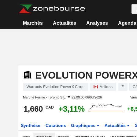
Marchés
Actualités
Analyses
Agenda
EVOLUTION POWERX
Warrants Evolution PowerX Corp.
Actions
E
C
Marché Fermé -
Toronto S.E.
22:00:00 06/08/2026
Varia
1,660
+3,11%
CAD
+8,
Synthèse
Cotations
Graphiques
Actualités