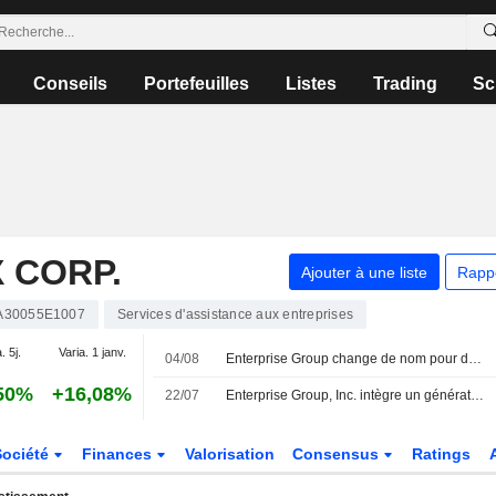
Conseils
Portefeuilles
Listes
Trading
Sc
 CORP.
Ajouter à une liste
Rapp
A30055E1007
Services d'assistance aux entreprises
. 5j.
Varia. 1 janv.
04/08
Enterprise Group change de nom pour devenir Evolution PowerX Corp
50%
+16,08%
22/07
Enterprise Group, Inc. intègre un générateur à turbine à gaz naturel SPG4 de 3,2 MW à la flotte d'Evolution Power
Société
Finances
Valorisation
Consensus
Ratings