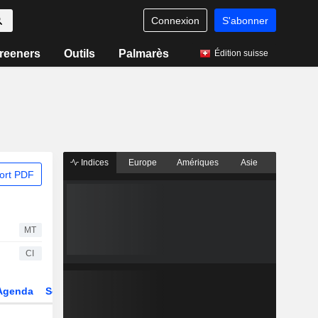
Connexion
S'abonner
reeners
Outils
Palmarès
Édition suisse
Indices
Europe
Amériques
Asie
ort PDF
MT
CI
Agenda
Secteur
Dérivés