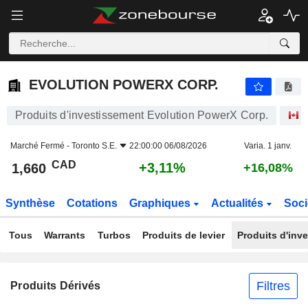
EVOLUTION POWERX CORP.
1,660
$
+3,11%
EVOLUTION POWERX CORP.
Produits d'investissement Evolution PowerX Corp.
A
Marché Fermé -
Toronto S.E.
22:00:00 06/08/2026
Varia. 1 janv.
CAD
+3,11%
1,660
+16,08%
Synthèse
Cotations
Graphiques
Actualités
Soci
Tous
Warrants
Turbos
Produits de levier
Produits d'inv
Filtres
Produits Dérivés