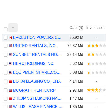
Capi.($)
Investisseur
EVOLUTION POWERX CORP.
95,92 M
-
UNITED RENTALS, INC.
72,37 Md
SUNBELT RENTALS HOLDINGS, INC.
33,14 Md
HERC HOLDINGS INC.
5,62 Md
EQUIPMENTSHARE.COM INC.
5,08 Md
BOHAI LEASING CO., LTD.
4,14 Md
-
MCGRATH RENTCORP
2,97 Md
ZHEJIANG HAIKONG NANKE HUATIE DIGITAL INTELLIGENCE AND TECHNOLOGY CO., LTD.
1,47 Md
-
WILLIS LEASE FINANCE CORPORATION
1,35 Md
-