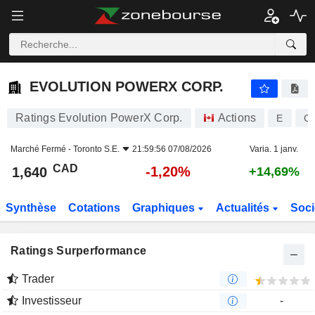
EVOLUTION POWERX CORP.
1,640
$
-1,20%
EVOLUTION POWERX CORP.
Ratings Evolution PowerX Corp.
Actions
E
C
Marché Fermé -
Toronto S.E.
21:59:56 07/08/2026
Varia. 1 janv.
CAD
-1,20%
1,640
+14,69%
Synthèse
Cotations
Graphiques
Actualités
Soci
Ratings Surperformance
Trader
Investisseur
-