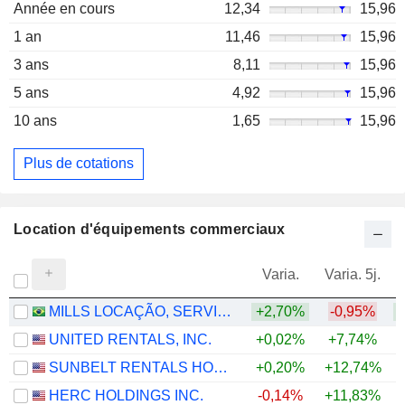
Année en cours
12,34
15,96
1 an
11,46
15,96
3 ans
8,11
15,96
5 ans
4,92
15,96
10 ans
1,65
15,96
Plus de cotations
Location d'équipements commerciaux
Varia.
Varia. 5j.
MILLS LOCAÇÃO, SERVIÇOS E LOGÍSTICA S.A.
+2,70%
-0,95%
+
UNITED RENTALS, INC.
+0,02%
+7,74%
+
SUNBELT RENTALS HOLDINGS, INC.
+0,20%
+12,74%
+
HERC HOLDINGS INC.
-0,14%
+11,83%
+