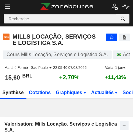
MILLS LOCAÇÃO, SERVIÇOS E LOGÍSTICA S.A.
15,60
R$
+2,70%
MILLS LOCAÇÃO, SERVIÇOS
E LOGÍSTICA S.A.
Cours Mills Locação, Serviços e Logística S.A.
Acti
Marché Fermé -
Sao Paulo
22:05:40 07/08/2026
Varia. 1 janv.
BRL
+2,70%
15,60
+11,43%
Synthèse
Cotations
Graphiques
Actualités
Soci
Valorisation: Mills Locação, Serviços e Logística
S.A.