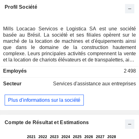
Profil Société
Mills Locacao Servicos e Logistica SA est une société
basée au Brésil. La société et ses filiales opèrent sur le
marché de la location de machines et d'équipements ainsi
que dans le domaine de la construction hautement
complexe. Leurs principales activités comprennent la vente
et la location de chariots élévateurs et de transpalettes, ainsi
que la fourniture de pièces et de composants, l'assistance
Employés
2 498
technique et la maintenance de ces équipements. Elles se
consacrent également à la vente et à la location de tracteurs,
Secteur
Services d'assistance aux entreprises
d'excavatrices, de chargeuses et de niveleuses, ainsi qu'à la
fourniture de pièces et de composants, à l'assistance
technique et aux services de maintenance. De plus, Mills est
Plus d'informations sur la société
impliquée dans la vente, la location et la distribution de
nacelles élévatrices et de chariots télescopiques, y compris
les pièces et composants, l’assistance technique et les
services de maintenance. La société propose également la
Compte de Résultat et Estimations
location et la vente, y compris l’importation et l’exportation,
de structures tubulaires en acier et en aluminium, de