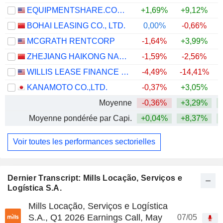
EQUIPMENTSHARE.COM INC.
+1,69%
+9,12%
BOHAI LEASING CO., LTD.
0,00%
-0,66%
+
MCGRATH RENTCORP
-1,64%
+3,99%
ZHEJIANG HAIKONG NANKE HUATIE DIGITAL INTELLIGENCE AND TECHNOLOGY CO., LTD.
-1,59%
-2,56%
WILLIS LEASE FINANCE CORPORATION
-4,49%
-14,41%
+
KANAMOTO CO.,LTD.
-0,37%
+3,05%
+
Moyenne
-0,36%
+3,29%
+
Moyenne pondérée par Capi.
+0,04%
+8,37%
+
Voir toutes les performances sectorielles
Dernier Transcript: Mills Locação, Serviços e
Logística S.A.
Mills Locação, Serviços e Logística
S.A., Q1 2026 Earnings Call, May
07/05