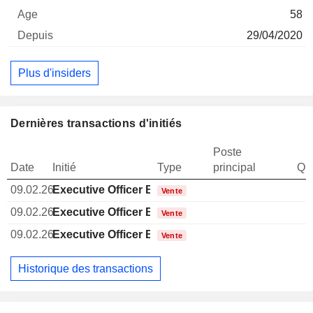
58
29/04/2020
Plus d'insiders
Dernières transactions d'initiés
Poste
Date
Initié
Type
principal
Qua
09.02.26
Executive Officer Brazilian
Vente
09.02.26
Executive Officer Brazilian
Vente
09.02.26
Executive Officer Brazilian
Vente
Historique des transactions