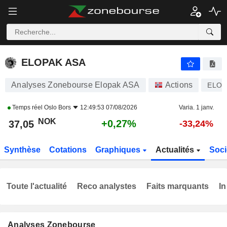
ELOPAK ASA
37,05
kr
+0,27%
ELOPAK ASA
Analyses Zonebourse Elopak ASA
Actions
ELO
Temps réel
Oslo Bors
12:49:53 07/08/2026
Varia. 1 janv.
NOK
+0,27%
37,05
-33,24%
Synthèse
Cotations
Graphiques
Actualités
Soci
Toute l'actualité
Reco analystes
Faits marquants
In
Analyses Zonebourse