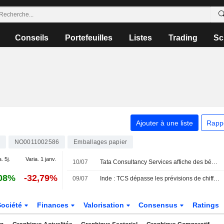
Conseils
Portefeuilles
Listes
Trading
Sc
Ajouter à une liste
Rapp
NO0011002586
Emballages papier
. 5j.
Varia. 1 janv.
10/07
Tata Consultancy Services affiche des bénéfices en hausse au premier trimestre fiscal ; le carnet de commandes se contracte
08%
-32,79%
09/07
Inde : TCS dépasse les prévisions de chiffre d'affaires, portée par la roupie faible et le secteur bancaire
Société
Finances
Valorisation
Consensus
Ratings