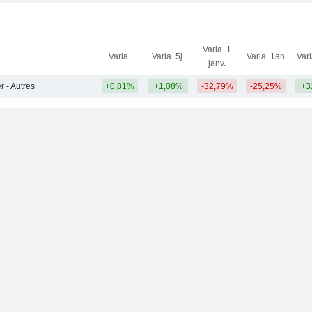
Varia. 1
Varia.
Varia. 5j.
Varia. 1an
Var
janv.
 - Autres
+0,81%
+1,08%
-32,79%
-25,25%
+3