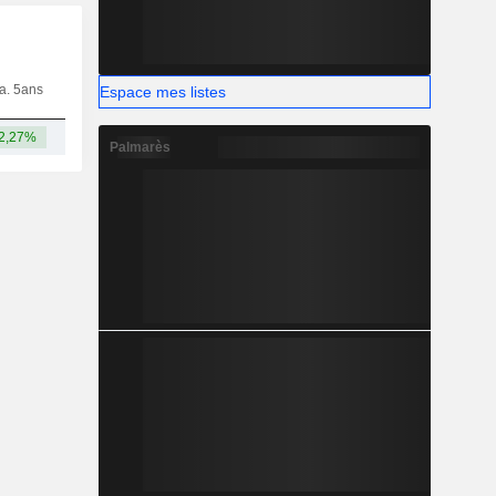
ia. 5ans
Capi.
CT
MT
LT
Espace mes listes
2,27%
1,04 Md
Palmarès