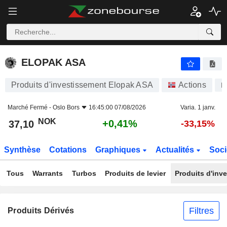
ELOPAK ASA
37,10
kr
+0,41%
ELOPAK ASA
Produits d'investissement Elopak ASA
Actions
E
Marché Fermé -
Oslo Bors
16:45:00 07/08/2026
Varia. 1 janv.
NOK
+0,41%
37,10
-33,15%
Synthèse
Cotations
Graphiques
Actualités
Soci
Tous
Warrants
Turbos
Produits de levier
Produits d'inv
Filtres
Produits Dérivés