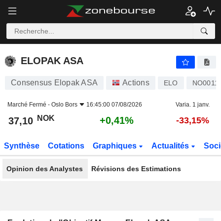
ELOPAK ASA
37,10
kr
+0,41%
ELOPAK ASA
Consensus Elopak ASA
Actions
ELO
NO0011
Marché Fermé -
Oslo Bors
16:45:00 07/08/2026
Varia. 1 janv.
NOK
+0,41%
37,10
-33,15%
Synthèse
Cotations
Graphiques
Actualités
Soci
Opinion des Analystes
Révisions des Estimations