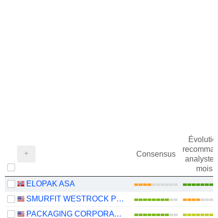
Évolutio
recomman
Consensus
analystes
mois
ELOPAK ASA
SMURFIT WESTROCK PLC
PACKAGING CORPORATION OF AMERICA