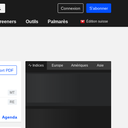
Connexion
S'abonner
reeners
Outils
Palmarès
Édition suisse
Indices
Europe
Amériques
Asie
ort PDF
MT
RE
Agenda
Secteur
Dérivés