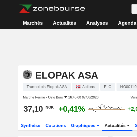
Marchés
Actualités
Analyses
Agenda
ELOPAK ASA
Transcripts Elopak ASA
Actions
ELO
NO00110
Marché Fermé -
Oslo Bors
16:45:00 07/08/2026
Varia
37,10
+0,41%
NOK
+2,
Synthèse
Cotations
Graphiques
Actualités