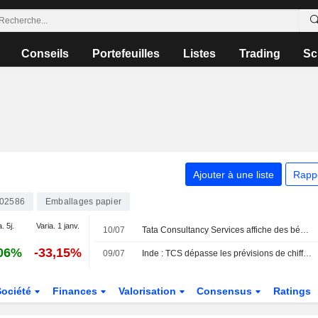
Conseils
Portefeuilles
Listes
Trading
Sc
Ajouter à une liste
Rapp
02586
Emballages papier
. 5j.
Varia. 1 janv.
10/07
Tata Consultancy Services affiche des bénéfices en hausse au premier trimestre fiscal ; le carnet de commandes se contracte
06%
-33,15%
09/07
Inde : TCS dépasse les prévisions de chiffre d'affaires, portée par la roupie faible et le secteur bancaire
Société
Finances
Valorisation
Consensus
Ratings