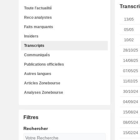
Transcri
Toute l'actualité
Reco analystes
13/05
Faits marquants
05/05
Insiders
10/02
Transcripts
28/10/25
Communiqués
14/08/25
Publications officielles
07/05/25
Autres langues
11/02/25
Articles Zonebourse
30/10/24
Analyses Zonebourse
04/09/24
15/08/24
Filtres
08/05/24
Rechercher
15/02/24