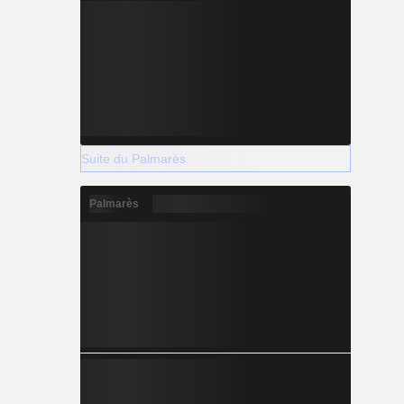
Suite du Palmarès
Palmarès