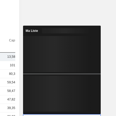
Ma Liste
Capi.($)
13,58 Md
101 Md
80,3 Md
59,54 Md
58,47 Md
47,82 Md
39,35 Md