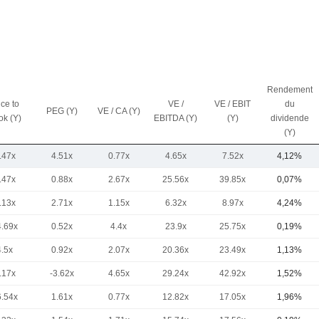
Rendement
ice to
VE /
VE / EBIT
du
PEG (Y)
VE / CA (Y)
ok (Y)
EBITDA (Y)
(Y)
dividende
(Y)
.47x
4.51x
0.77x
4.65x
7.52x
4,12%
.47x
0.88x
2.67x
25.56x
39.85x
0,07%
.13x
2.71x
1.15x
6.32x
8.97x
4,24%
4.69x
0.52x
4.4x
23.9x
25.75x
0,19%
4.5x
0.92x
2.07x
20.36x
23.49x
1,13%
.17x
-3.62x
4.65x
29.24x
42.92x
1,52%
6.54x
1.61x
0.77x
12.82x
17.05x
1,96%