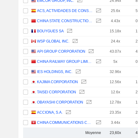
EMCOR GROUP, INC.
24.94x
8
ACS, ACTIVIDADES DE CONSTRUCCIÓN Y SERVICIOS, S.A.
25.6x
5
CHINA STATE CONSTRUCTION ENGINEERING CORPORATION LIMITED
4.43x
0
BOUYGUES SA
15.18x
1
WSP GLOBAL INC.
24.4x
2
API GROUP CORPORATION
43.07x
4
CHINA RAILWAY GROUP LIMITED
5x
0
IES HOLDINGS, INC.
32.96x
KAJIMA CORPORATION
12.56x
1
TAISEI CORPORATION
12.6x
2
OBAYASHI CORPORATION
12.78x
1
ACCIONA, S.A.
23.35x
2
CHINA COMMUNICATIONS CONSTRUCTION COMPANY LIMITED
3.44x
0
Moyenne
23,60x
4