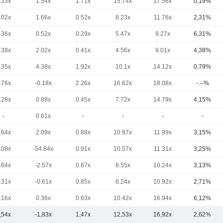
.33x
1.54x
1.71x
15.74x
17.56x
0,19%
.02x
1.66x
0.52x
8.23x
11.76x
2,31%
.36x
0.52x
0.29x
5.47x
9.27x
6,31%
.38x
2.02x
0.41x
4.56x
9.01x
4,38%
.35x
4.38x
1.92x
10.1x
14.12x
0,79%
.76x
-0.18x
2.26x
16.62x
18.08x
-.--%
.28x
0.89x
0.45x
7.72x
14.79x
4,15%
-
0.61x
-
-
-
-
.64x
2.09x
0.88x
10.97x
11.99x
3,15%
.09x
-54.84x
0.91x
10.57x
11.31x
3,25%
.64x
-2.57x
0.67x
8.55x
10.24x
3,13%
.31x
-0.61x
0.85x
6.24x
10.92x
2,71%
.16x
0.36x
0.63x
10.42x
16.94x
6,12%
,54x
-1,83x
1,47x
12,53x
16,92x
2,62%