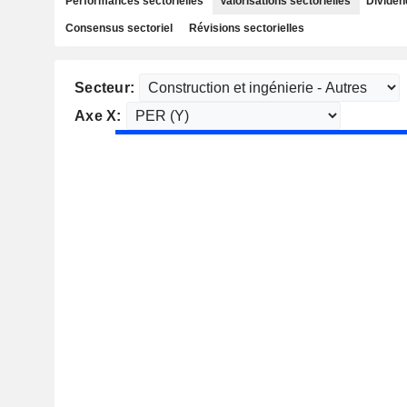
Performances sectorielles
Valorisations sectorielles
Dividen
Consensus sectoriel
Révisions sectorielles
Secteur:
Axe X: