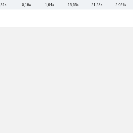
,31x
-0,19x
1,94x
15,65x
21,28x
2,05%