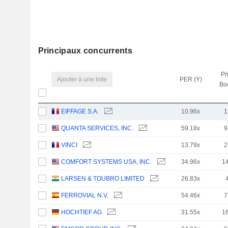
Principaux concurrents
Pr
Ajouter à une liste
PER (Y)
Bo
EIFFAGE S.A.
10.96x
1
QUANTA SERVICES, INC.
59.18x
9
VINCI
13.79x
2
COMFORT SYSTEMS USA, INC.
34.96x
1
LARSEN & TOUBRO LIMITED
26.83x
FERROVIAL N.V.
54.46x
7
HOCHTIEF AG
31.55x
1