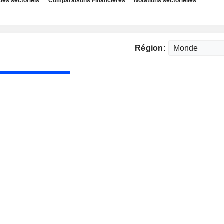
des sectoriels
Comparaisons Financières
Notations sectorielles
Région: