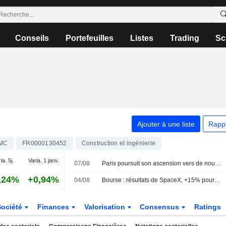
Conseils
Portefeuilles
Listes
Trading
Sc
Ajouter à une liste
Rapp
MC
FR0000130452
Construction et ingénierie
ia. 5j.
Varia. 1 janv.
07/08
Paris poursuit son ascension vers de nouveaux sommets
,24%
+0,94%
04/08
Bourse : résultats de SpaceX, +15% pour Palantir, 30 à 40 MdsUSD pour Shein
Société
Finances
Valorisation
Consensus
Ratings