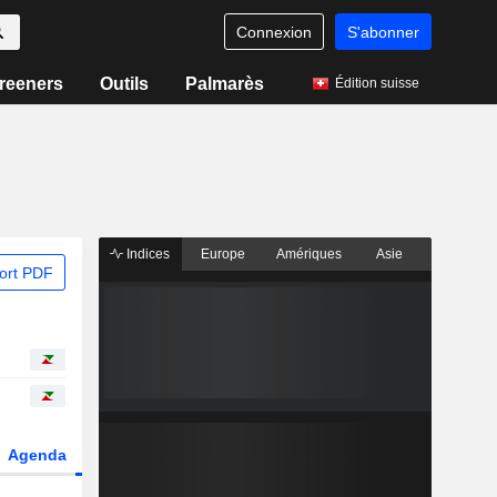
Connexion
S'abonner
reeners
Outils
Palmarès
Édition suisse
Indices
Europe
Amériques
Asie
ort PDF
Agenda
Secteur
Dérivés
Fonds et ETFs