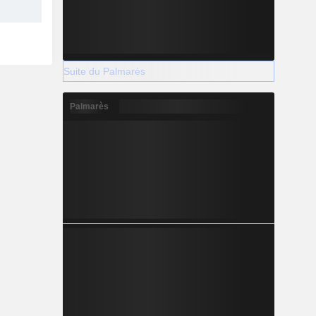
Suite du Palmarès
Palmarès