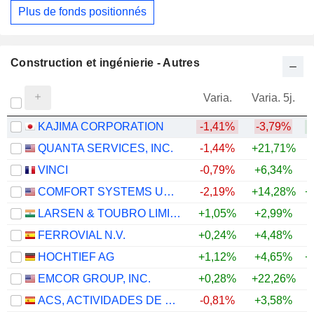
Plus de fonds positionnés
Construction et ingénierie - Autres
Varia.
Varia. 5j.
KAJIMA CORPORATION
-1,41%
-3,79%
+
QUANTA SERVICES, INC.
-1,44%
+21,71%
+
VINCI
-0,79%
+6,34%
COMFORT SYSTEMS USA, INC.
-2,19%
+14,28%
+
LARSEN & TOUBRO LIMITED
+1,05%
+2,99%
+
FERROVIAL N.V.
+0,24%
+4,48%
+
HOCHTIEF AG
+1,12%
+4,65%
+
EMCOR GROUP, INC.
+0,28%
+22,26%
+
ACS, ACTIVIDADES DE CONSTRUCCIÓN Y SERVICIOS, S.A.
-0,81%
+3,58%
+