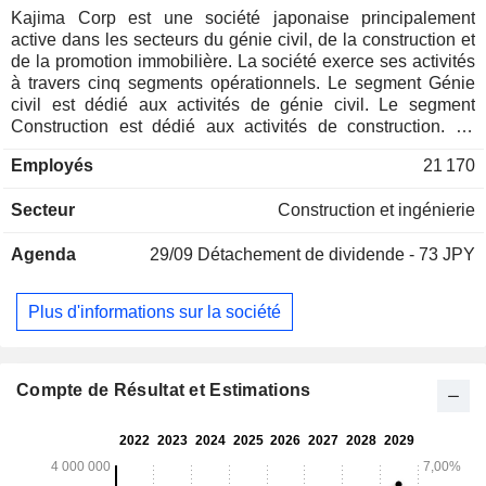
Kajima Corp est une société japonaise principalement
active dans les secteurs du génie civil, de la construction et
de la promotion immobilière. La société exerce ses activités
à travers cinq segments opérationnels. Le segment Génie
civil est dédié aux activités de génie civil. Le segment
Construction est dédié aux activités de construction. Le
segment Promotion immobilière est dédié à la promotion
Employés
21 170
immobilière générale, à la conception, à la conception
structurelle et à d'autres activités de conception, ainsi qu'aux
Secteur
Construction et ingénierie
activités d'ingénierie générale. Le segment des filiales
nationales est dédié à la vente de matériaux et
Agenda
29/09
Détachement de dividende - 73 JPY
d'équipements de construction, à la sous-traitance de
travaux spécialisés, ainsi qu'aux activités de location
générale et de location de bâtiments au Japon. Le segment
Plus d'informations sur la société
des filiales étrangères est dédié aux activités de
construction et de promotion immobilière dans des régions
telles que l'Amérique du Nord, l'Europe, l'Asie et l'Océanie.
Compte de Résultat et Estimations