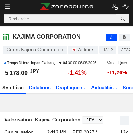
KAJIMA CORPORATION
5 178,00
¥
-1,41%
KAJIMA CORPORATION
Cours Kajima Corporation
Actions
1812
JP32
Temps Différé
Japan Exchange
04:30:00 06/08/2026
Varia. 1 janv.
JPY
-1,41%
5 178,00
-11,26%
Synthèse
Cotations
Graphiques
Actualités
Soci
Valorisation: Kajima Corporation
Capitalisation
2 413 Md
PER 2027 *
13x