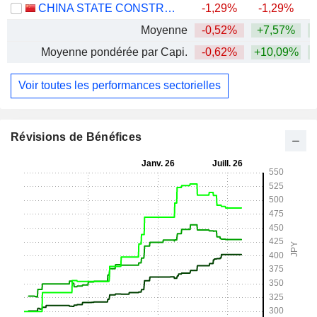
CHINA STATE CONSTRUCTION ENGINEERING CORPORATION LIMITED
-1,29%
-1,29%
Moyenne
-0,52%
+7,57%
+
Moyenne pondérée par Capi.
-0,62%
+10,09%
+
Voir toutes les performances sectorielles
Révisions de Bénéfices