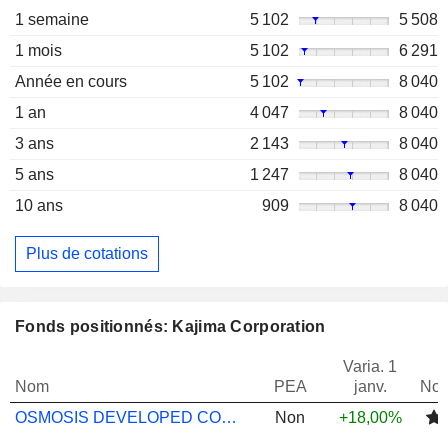
1 semaine
5 102
5 508
1 mois
5 102
6 291
Année en cours
5 102
8 040
1 an
4 047
8 040
3 ans
2 143
8 040
5 ans
1 247
8 040
10 ans
909
8 040
Plus de cotations
Fonds positionnés: Kajima Corporation
Varia. 1
Nom
PEA
janv.
Not
OSMOSIS DEVELOPED CORE EQUITY TRAN A $
Non
+18,00%