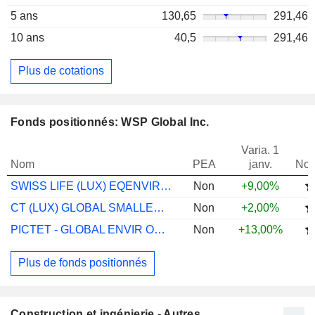
5 ans
130,65
291,46
10 ans
40,5
291,46
Plus de cotations
Fonds positionnés: WSP Global Inc.
Varia. 1
Nom
PEA
janv.
Not
SWISS LIFE (LUX) EQENVIR&BIDVRSTYIMPGCHF
Non
+9,00%
CT (LUX) GLOBAL SMALLER COMS EQ A ACCUSD
Non
+2,00%
PICTET - GLOBAL ENVIR OPPS R EUR
Non
+13,00%
Plus de fonds positionnés
Construction et ingénierie - Autres