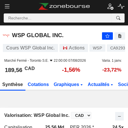
WSP GLOBAL INC.
189,56
$
-1,56%
WSP GLOBAL INC.
Cours WSP Global Inc.
Actions
WSP
CA9293
Marché Fermé -
Toronto S.E.
22:00:00 07/08/2026
Varia. 1 janv.
CAD
-1,56%
189,56
-23,72%
Synthèse
Cotations
Graphiques
Actualités
Soci
Valorisation: WSP Global Inc.
Capitalisation
25,56 Md
PER 2026 *
24,5x