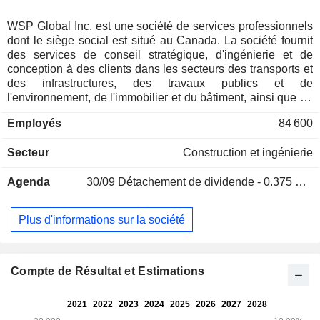
WSP Global Inc. est une société de services professionnels
dont le siège social est situé au Canada. La société fournit
des services de conseil stratégique, d'ingénierie et de
conception à des clients dans les secteurs des transports et
des infrastructures, des travaux publics et de
l'environnement, de l'immobilier et du bâtiment, ainsi que de
l'électricité et de l'énergie. Outre ces secteurs, elle propose
Employés
84 600
également des services hautement spécialisés en matière
de réalisation de projets et de programmes, ainsi que des
Secteur
Construction et ingénierie
services de conseil. Ses segments d’activité comprennent le
Canada, les Amériques (États-Unis d’Amérique (US) et
Agenda
30/09
Détachement de dividende - 0.375 CAD
Amérique latine), l’EMEIA (Europe, Moyen-Orient, Inde et
Afrique) et l’APAC (Asie-Pacifique, comprenant l’Asie,
l’Australie et la Nouvelle-Zélande). Elle propose une gamme
Plus d'informations sur la société
variée de services professionnels tout au long des phases
d’exécution des projets, depuis les études de
développement et de planification initiales jusqu’aux phases
de gestion de projets et de programmes, de conception, de
Compte de Résultat et Estimations
gestion de la construction, de mise en service et de
maintenance. Ses services comprennent notamment la
numérisation laser 3D, les services de conseil, la