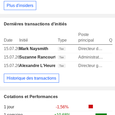
Plus d'insiders
Dernières transactions d'initiés
Poste
Date
Initié
Type
principal
Qua
15.07.26
Mark Naysmith
Directeur des operations
Tax
15.07.26
Suzanne Rancourt
Administrateur
Tax
15.07.26
Alexandre L'Heureux
Directeur general
Tax
Historique des transactions
Cotations et Performances
1 jour
-1,56%
1 semaine
+10,68%