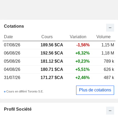
Cotations
Date
Cours
Variation
Volume
07/08/26
189.56 $CA
-1,56%
1,15 M
06/08/26
192.56 $CA
+6,32%
1,18 M
05/08/26
181.12 $CA
+0,23%
789 k
04/08/26
180.71 $CA
+5,51%
626 k
31/07/26
171.27 $CA
+2,46%
487 k
Plus de cotations
Cours en différé Toronto S.E.
Profil Société