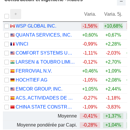
Varia.
Varia. 5j.
WSP GLOBAL INC.
-1,56%
+10,68%
QUANTA SERVICES, INC.
+0,60%
+0,67%
+
VINCI
-0,99%
+2,28%
COMFORT SYSTEMS USA, INC.
-1,11%
-2,03%
+
LARSEN & TOUBRO LIMITED
-0,12%
+2,70%
+
FERROVIAL N.V.
+0,46%
+1,09%
+
HOCHTIEF AG
-1,05%
+2,08%
+
EMCOR GROUP, INC.
+1,05%
+2,44%
+
ACS, ACTIVIDADES DE CONSTRUCCIÓN Y SERVICIOS, S.A.
-0,27%
-1,18%
+
CHINA STATE CONSTRUCTION ENGINEERING CORPORATION LIMITED
-1,09%
-3,83%
Moyenne
-0,41%
+1,37%
+
Moyenne pondérée par Capi.
-0,28%
+1,04%
+