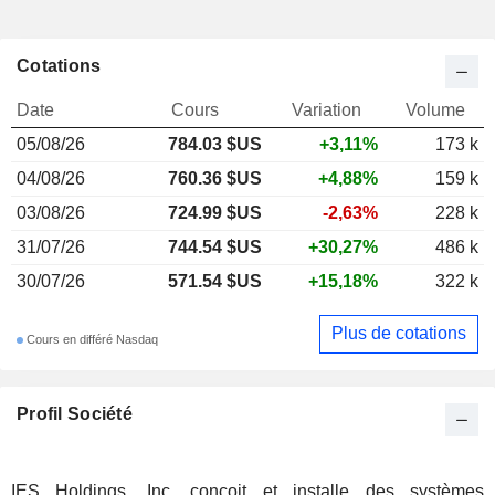
Cotations
Date
Cours
Variation
Volume
05/08/26
784.03 $US
+3,11%
173 k
04/08/26
760.36 $US
+4,88%
159 k
03/08/26
724.99 $US
-2,63%
228 k
31/07/26
744.54 $US
+30,27%
486 k
30/07/26
571.54 $US
+15,18%
322 k
Plus de cotations
Cours en différé Nasdaq
Profil Société
IES Holdings, Inc. conçoit et installe des systèmes