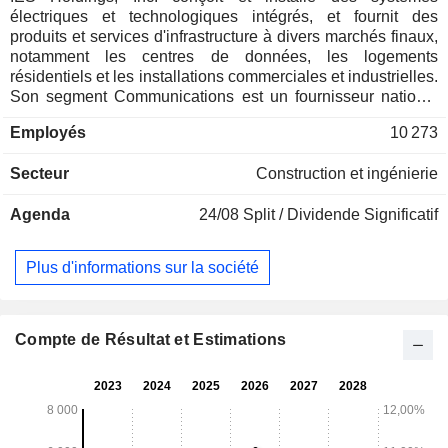
électriques et technologiques intégrés, et fournit des
produits et services d'infrastructure à divers marchés finaux,
notamment les centres de données, les logements
résidentiels et les installations commerciales et industrielles.
Son segment Communications est un fournisseur national
de services d'infrastructure technologique, comprenant la
Employés
10 273
conception, la construction et la maintenance
d'infrastructures de communication. Son segment
Secteur
Construction et ingénierie
Résidentiel est un fournisseur régional de services
d'installation électrique pour les maisons individuelles et les
Agenda
24/08
Split / Dividende Significatif
complexes d'appartements collectifs. Son segment
Solutions d'infrastructure est un fournisseur de solutions
électromécaniques pour les opérations industrielles,
Plus d'informations sur la société
notamment la réparation d'appareils et les produits sur
mesure. Il est également un fabricant de structures
métalliques et un prestataire de services pour les secteurs
de l'industrie, de l'énergie et des administrations publiques.
Compte de Résultat et Estimations
Son segment Commercial et industriel est un fournisseur de
services de conception, de construction et de maintenance
électriques et mécaniques destinés aux marchés
commerciaux et industriels.