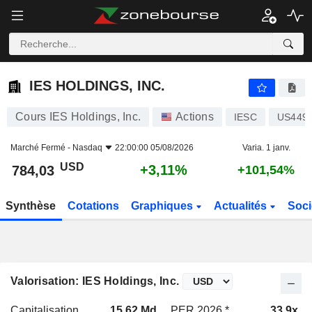
IES HOLDINGS, INC.
784,03
$
+3,11%
IES HOLDINGS, INC.
Cours IES Holdings, Inc.
Actions
IESC
US449
Marché Fermé -
Nasdaq
22:00:00 05/08/2026
Varia. 1 janv.
USD
+3,11%
784,03
+101,54%
Synthèse
Cotations
Graphiques
Actualités
Soci
Valorisation: IES Holdings, Inc.
Capitalisation
15,62 Md
PER 2026 *
33,9x