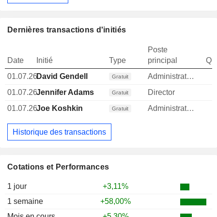
Dernières transactions d'initiés
Poste
Date
Initié
Type
principal
Qua
01.07.26
David Gendell
Administrateur
Gratuit
01.07.26
Jennifer Adams
Director
Gratuit
01.07.26
Joe Koshkin
Administrateur
Gratuit
Historique des transactions
Cotations et Performances
1 jour
+3,11%
1 semaine
+58,00%
Mois en cours
+5,30%