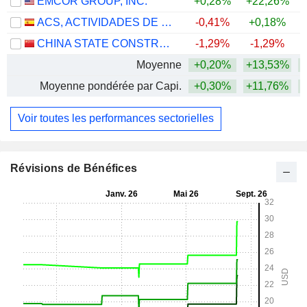
EMCOR GROUP, INC.
+0,28%
+22,26%
+
ACS, ACTIVIDADES DE CONSTRUCCIÓN Y SERVICIOS, S.A.
-0,41%
+0,18%
+
CHINA STATE CONSTRUCTION ENGINEERING CORPORATION LIMITED
-1,29%
-1,29%
Moyenne
+0,20%
+13,53%
+
Moyenne pondérée par Capi.
+0,30%
+11,76%
+
Voir toutes les performances sectorielles
Révisions de Bénéfices