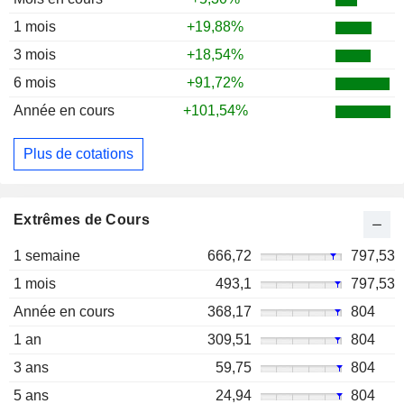
1 mois
+19,88%
3 mois
+18,54%
6 mois
+91,72%
Année en cours
+101,54%
Plus de cotations
Extrêmes de Cours
1 semaine
666,72
797,53
1 mois
493,1
797,53
Année en cours
368,17
804
1 an
309,51
804
3 ans
59,75
804
5 ans
24,94
804