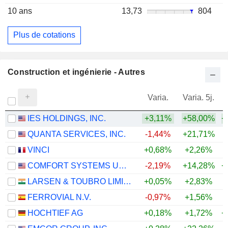
10 ans
13,73
804
Plus de cotations
Construction et ingénierie - Autres
Varia.
Varia. 5j.
IES HOLDINGS, INC.
+3,11%
+58,00%
+
QUANTA SERVICES, INC.
-1,44%
+21,71%
+
VINCI
+0,68%
+2,26%
COMFORT SYSTEMS USA, INC.
-2,19%
+14,28%
+
LARSEN & TOUBRO LIMITED
+0,05%
+2,83%
+
FERROVIAL N.V.
-0,97%
+1,56%
+
HOCHTIEF AG
+0,18%
+1,72%
+