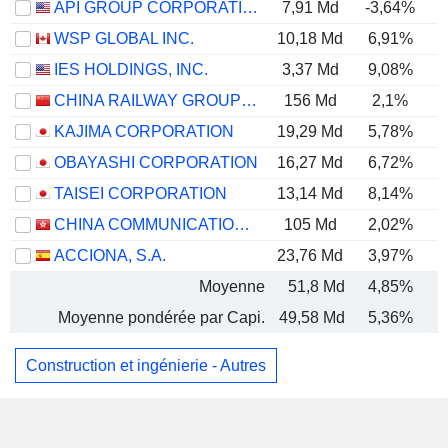
API GROUP CORPORATION
7,91 Md
-3,64%
WSP GLOBAL INC.
10,18 Md
6,91%
IES HOLDINGS, INC.
3,37 Md
9,08%
CHINA RAILWAY GROUP LIMITED
156 Md
2,1%
KAJIMA CORPORATION
19,29 Md
5,78%
OBAYASHI CORPORATION
16,27 Md
6,72%
TAISEI CORPORATION
13,14 Md
8,14%
CHINA COMMUNICATIONS CONSTRUCTION COMPANY LIMITED
105 Md
2,02%
ACCIONA, S.A.
23,76 Md
3,97%
Moyenne
51,8 Md
4,85%
Moyenne pondérée par Capi.
49,58 Md
5,36%
Construction et ingénierie - Autres