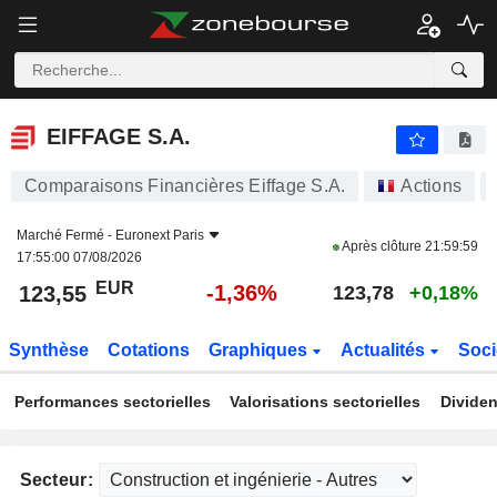
EIFFAGE S.A.
123,55
€
-1,36%
EIFFAGE S.A.
Comparaisons Financières Eiffage S.A.
Actions
Marché Fermé -
Euronext Paris
Après clôture
21:59:59
17:55:00 07/08/2026
EUR
-1,36%
123,55
123,78
+0,18%
Synthèse
Cotations
Graphiques
Actualités
Soci
Performances sectorielles
Valorisations sectorielles
Dividen
Secteur: