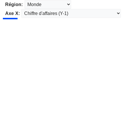
Région:
Axe X: