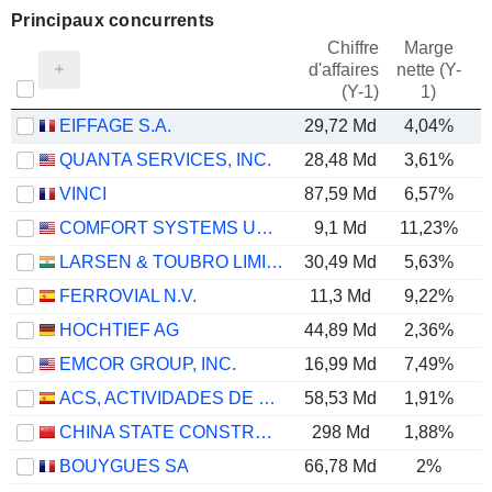
Principaux concurrents
Chiffre
Marge
d'affaires
nette (Y-
E
(Y-1)
1)
EIFFAGE S.A.
29,72 Md
4,04%
QUANTA SERVICES, INC.
28,48 Md
3,61%
VINCI
87,59 Md
6,57%
COMFORT SYSTEMS USA, INC.
9,1 Md
11,23%
LARSEN & TOUBRO LIMITED
30,49 Md
5,63%
FERROVIAL N.V.
11,3 Md
9,22%
HOCHTIEF AG
44,89 Md
2,36%
EMCOR GROUP, INC.
16,99 Md
7,49%
ACS, ACTIVIDADES DE CONSTRUCCIÓN Y SERVICIOS, S.A.
58,53 Md
1,91%
CHINA STATE CONSTRUCTION ENGINEERING CORPORATION LIMITED
298 Md
1,88%
BOUYGUES SA
66,78 Md
2%