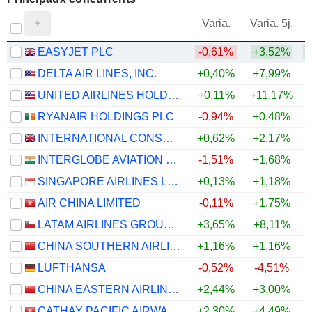
V
Varia.
Varia. 5j.
EASYJET PLC
-0,61%
+3,52%
DELTA AIR LINES, INC.
+0,40%
+7,99%
UNITED AIRLINES HOLDINGS, INC.
+0,11%
+11,17%
RYANAIR HOLDINGS PLC
-0,94%
+0,48%
INTERNATIONAL CONSOLIDATED AIRLINES GROUP, S.A.
+0,62%
+2,17%
INTERGLOBE AVIATION LIMITED
-1,51%
+1,68%
SINGAPORE AIRLINES LIMITED
+0,13%
+1,18%
AIR CHINA LIMITED
-0,11%
+1,75%
LATAM AIRLINES GROUP S.A.
+3,65%
+8,11%
CHINA SOUTHERN AIRLINES COMPANY LIMITED
+1,16%
+1,16%
LUFTHANSA
-0,52%
-4,51%
CHINA EASTERN AIRLINES CORPORATION LIMITED
+2,44%
+3,00%
CATHAY PACIFIC AIRWAYS LIMITED
+2,30%
+4,49%
+