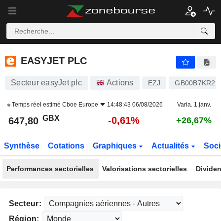
EASYJET PLC
647,80
p
-0,61%
EASYJET PLC
Secteur easyJet plc
Actions
EZJ
GB00B7KR2P
Temps réel estimé
Cboe Europe
14:48:43 06/08/2026
Varia. 1 janv.
GBX
-0,61%
647,80
+26,67%
Synthèse
Cotations
Graphiques
Actualités
Soci
Performances sectorielles
Valorisations sectorielles
Dividen
Secteur:
Région: