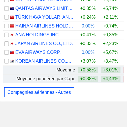
QANTAS AIRWAYS LIMITED
+0,85%
+5,74%
TÜRK HAVA YOLLARI ANONIM ORTAKLIGI
+0,24%
+2,11%
HAINAN AIRLINES HOLDING CO., LTD.
0,00%
+0,74%
ANA HOLDINGS INC.
+0,41%
+0,35%
JAPAN AIRLINES CO., LTD.
+0,33%
+2,23%
EVA AIRWAYS CORP.
0,00%
+5,67%
KOREAN AIRLINES CO.,LTD.
+3,07%
+8,47%
Moyenne
+0,58%
+3,01%
Moyenne pondérée par Capi.
+0,38%
+4,43%
Compagnies aériennes - Autres