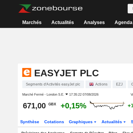
Marchés
Actualités
Analyses
Agenda
EASYJET PLC
Segments d'Activités easyJet plc
Actions
EZJ
Marché Fermé -
London S.E.
17:35:22 07/08/2026
V
671,00
+0,15%
GBX
+
Synthèse
Cotations
Graphiques
Actualités