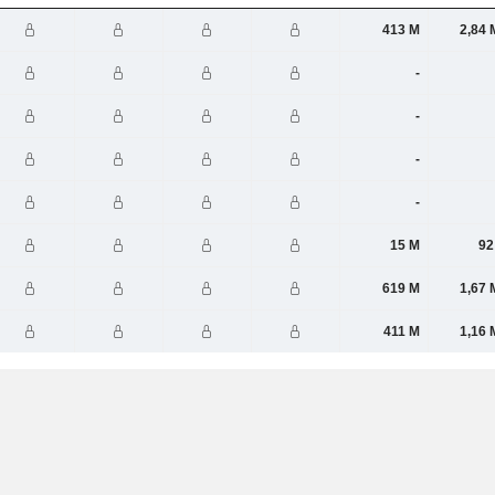
413 M
2,84 
-
-
-
-
15 M
92
619 M
1,67 
411 M
1,16 