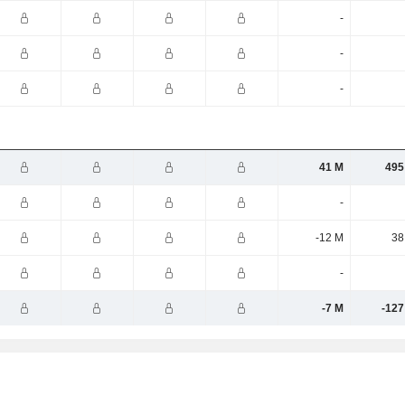
-
-
-
41 M
495
-
-12 M
38
-
-7 M
-127