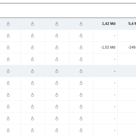
1,42 Md
5,4 
-
-1,02 Md
-246
-
-
-
-
-
-
-