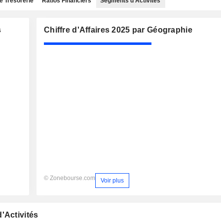
e Trésorerie
Ratios Financiers
Segments d'Activités
s
Chiffre d'Affaires 2025 par Géographie
© Zonebourse.com
Voir plus
'Activités