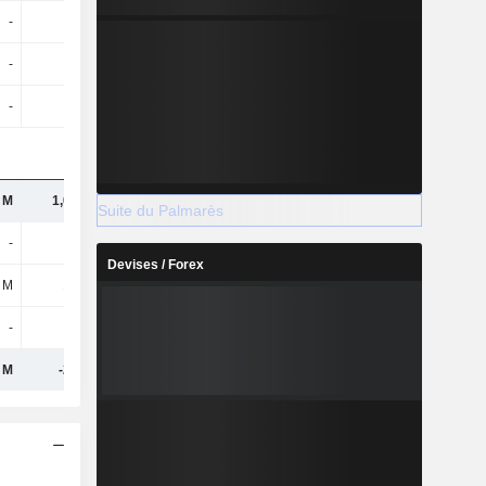
-
-
-
-
-
-
-
-
-
-
-
-
 M
1,05 Md
1,52 Md
1,92 Md
Suite du Palmarès
-
11 M
-
31 M
Devises / Forex
 M
122 M
190 M
250 M
-
5 M
8 M
13 M
 M
-271 M
-384 M
-477 M