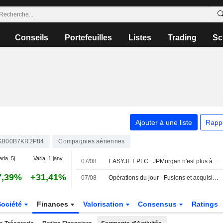
Conseils
Portefeuilles
Listes
Trading
Sc
Ajouter à une liste
Rapp
GB00B7KR2P84
Compagnies aériennes
aria. 5j.
Varia. 1 janv.
07/08
EASYJET PLC : JPMorgan n'est plus à la vente
7,39%
+31,41%
07/08
Opérations du jour - Fusions et acquisitions
Société
Finances
Valorisation
Consensus
Ratings