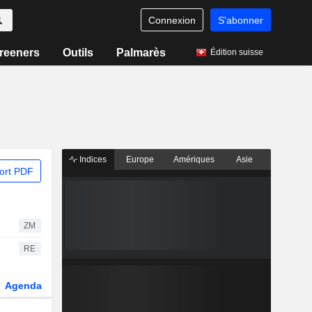
Connexion
S'abonner
reeners
Outils
Palmarès
Édition suisse
Indices
Europe
Amériques
Asie
ort PDF
ZM
RE
Agenda
Secteur
Dérivés
Fonds et ETFs