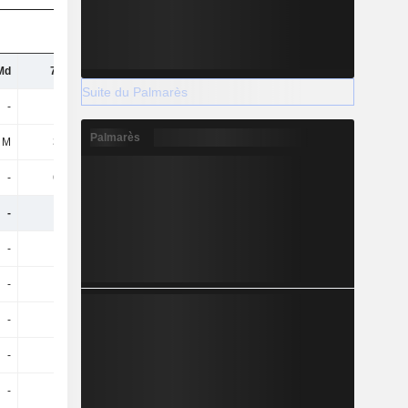
Md
7,4 Md
8,17 Md
8,67 Md
Suite du Palmarès
-
-59 M
-
-57 M
Palmarès
 M
310 M
412 M
408 M
-
649 M
762 M
730 M
-
-
-
-
-
-
-
-
-
-
-
-
-
-
-
-
-
-
-
-
-
-
-
-