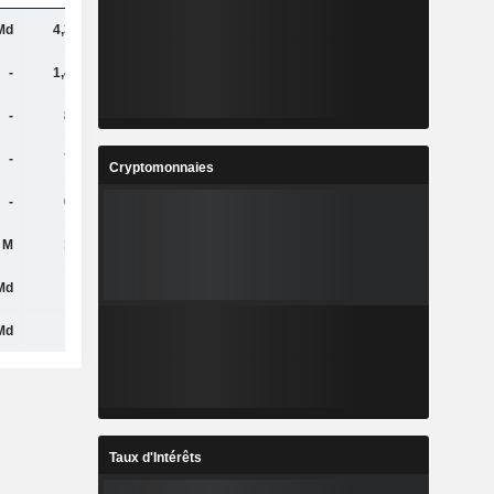
Md
4,34 Md
5,08 Md
5,52 Md
-
1,43 Md
1,67 Md
1,79 Md
-
852 M
941 M
991 M
-
791 M
877 M
961 M
Cryptomonnaies
-
610 M
641 M
711 M
 M
139 M
103 M
125 M
Md
-
-
-
Md
-
-
-
Taux d'Intérêts