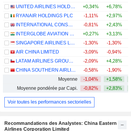
UNITED AIRLINES HOLDINGS, INC.
+0,34%
+6,78%
+
RYANAIR HOLDINGS PLC
-1,11%
+2,97%
INTERNATIONAL CONSOLIDATED AIRLINES GROUP, S.A.
-0,81%
+2,43%
+
INTERGLOBE AVIATION LIMITED
+0,27%
+3,13%
SINGAPORE AIRLINES LIMITED
-1,30%
-1,30%
+
AIR CHINA LIMITED
-3,09%
-0,94%
LATAM AIRLINES GROUP S.A.
-2,09%
+4,28%
+
CHINA SOUTHERN AIRLINES COMPANY LIMITED
-0,58%
-1,90%
Moyenne
-1,04%
+1,58%
+
Moyenne pondérée par Capi.
-0,82%
+2,83%
+
Voir toutes les performances sectorielles
Recommandations des Analystes: China Eastern
Airlines Corporation Limited