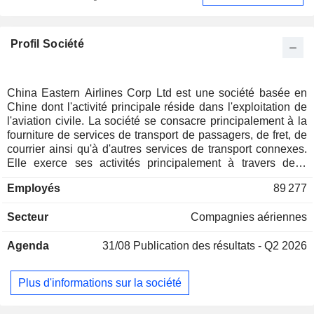
Profil Société
China Eastern Airlines Corp Ltd est une société basée en
Chine dont l'activité principale réside dans l'exploitation de
l'aviation civile. La société se consacre principalement à la
fourniture de services de transport de passagers, de fret, de
courrier ainsi qu'à d'autres services de transport connexes.
Elle exerce ses activités principalement à travers deux
segments. Le segment « Opérations de transport aérien »
Employés
89 277
comprend principalement la fourniture de services de
transport de passagers, de fret, de courrier et de services au
Secteur
Compagnies aériennes
sol. Le segment « Autres activités » comprend
principalement l'organisation de voyages, la restauration
Agenda
31/08
Publication des résultats - Q2 2026
aérienne et d'autres services divers. La société exerce
également des activités dans l’aviation générale, la
maintenance d’équipements et de machines aéronautiques,
Plus d'informations sur la société
la fabrication et la maintenance d’équipements
aéronautiques, le courtage pour des compagnies aériennes