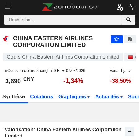
CHINA EASTERN AIRLINES CORPORATION LIMITED
3,690
¥
-1,34%
CHINA EASTERN AIRLINES
CORPORATION LIMITED
Cours China Eastern Airlines Corporation Limited
A
Cours en clôture
Shanghai S.E.
07/08/2026
Varia. 1 janv.
CNY
-1,34%
3,690
-38,50%
Synthèse
Cotations
Graphiques
Actualités
Soci
Valorisation: China Eastern Airlines Corporation
Limited