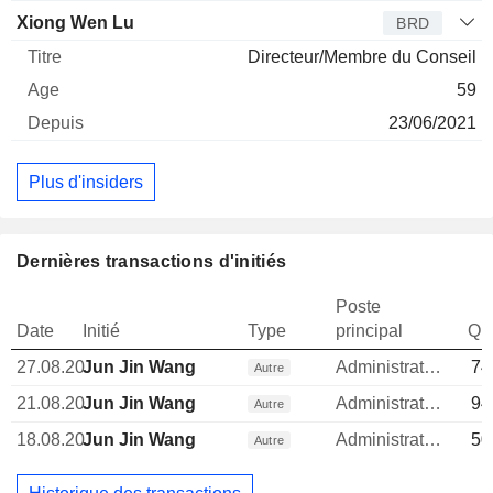
Xiong Wen Lu
BRD
Directeur/Membre du Conseil
59
23/06/2021
Plus d'insiders
Dernières transactions d'initiés
Poste
Date
Initié
Type
principal
Qua
27.08.20
Jun Jin Wang
Administrateur
74
Autre
21.08.20
Jun Jin Wang
Administrateur
94
Autre
18.08.20
Jun Jin Wang
Administrateur
50
Autre