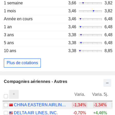
1 semaine
3,66
3,82
1 mois
3,46
3,82
Année en cours
3,46
6,48
1 an
3,46
6,48
3 ans
3,38
6,48
5 ans
3,38
6,48
10 ans
3,38
8,85
Plus de cotations
Compagnies aériennes - Autres
Varia.
Varia. 5j.
CHINA EASTERN AIRLINES CORPORATION LIMITED
-1,34%
-1,34%
DELTA AIR LINES, INC.
-0,70%
+4,46%
+