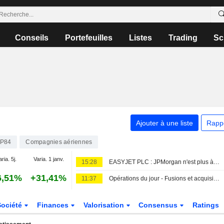
Conseils
Portefeuilles
Listes
Trading
Sc
Ajouter à une liste
Rapp
P84
Compagnies aériennes
aria. 5j.
Varia. 1 janv.
15:28
EASYJET PLC : JPMorgan n'est plus à la vente
6,51%
+31,41%
11:37
Opérations du jour - Fusions et acquisitions
Société
Finances
Valorisation
Consensus
Ratings