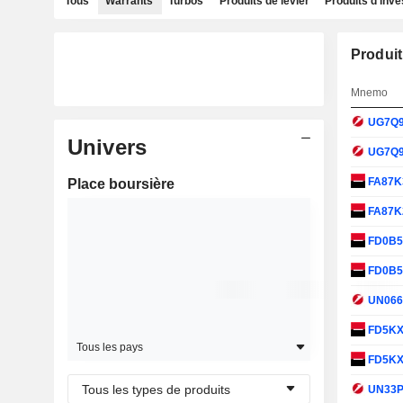
Tous
Warrants
Turbos
Produits de levier
Produits d'inv
Produit
Mnemo
UG7Q
Univers
UG7Q
FA87K
Place boursière
FA87K
FD0B
FD0B
UN06
FD5K
Tous les pays
FD5K
Tous les types de produits
UN33