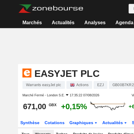
Marchés
Actualités
Analyses
Agenda
EASYJET PLC
Warrants easyJet plc
Actions
EZJ
GB00B7KR2
Marché Fermé -
London S.E.
17:35:22 07/08/2026
V
671,00
+0,15%
GBX
+
Synthèse
Cotations
Graphiques
Actualités