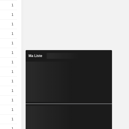
1
2,190
EUR
1
0,0430
EUR
1
1,970
EUR
1
1,420
EUR
1
0,9200
EUR
1
2,540
EUR
Ma Liste
1
0,008000
EUR
1
1,590
EUR
1
0,0580
EUR
1
2,610
EUR
1
0,0760
EUR
1
0,0850
EUR
1
2,090
EUR
1
1,130
EUR