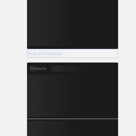
Suite du Palmarès
Palmarès