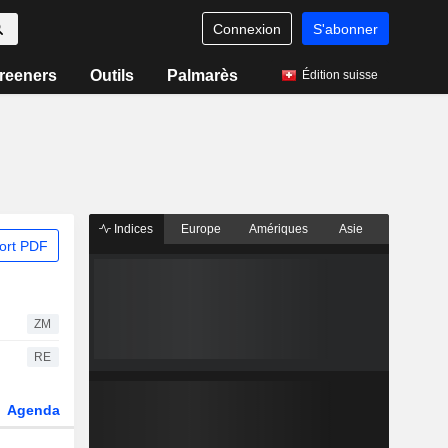
Connexion
S'abonner
reeners
Outils
Palmarès
Édition suisse
Indices
Europe
Amériques
Asie
ort PDF
ZM
RE
Agenda
Secteur
Dérivés
Fonds et ETFs