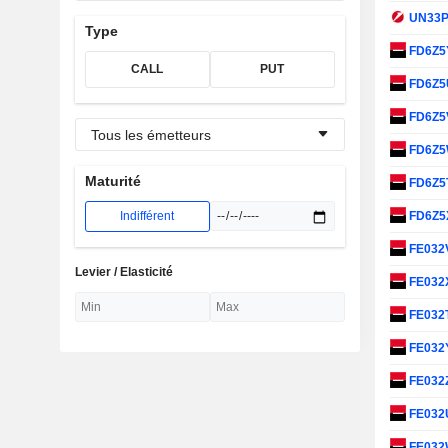
UN33
Type
FD6Z5
CALL
PUT
FD6Z
FD6Z5
Tous les émetteurs
FD6Z
Maturité
FD6Z5
Indifférent
FD6Z5
FE032
Levier / Elasticité
FE032
FE032
FE032
FE032
FE032
FE03