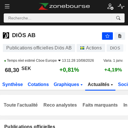
DIÖS AB
68,30
kr
+0,81%
DIÖS AB
Publications officielles Diös AB
Actions
DIOS
Temps réel estimé
Cboe Europe
13:11:28 10/08/2026
Varia. 1 janv.
SEK
+0,81%
68,30
+4,19%
Synthèse
Cotations
Graphiques
Actualités
Soci
Toute l'actualité
Reco analystes
Faits marquants
In
Publications officielles