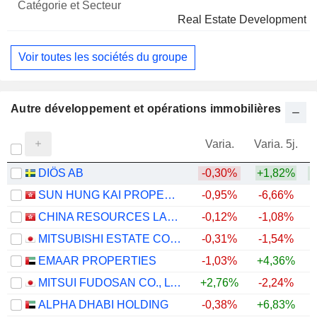
Real Estate Development
Voir toutes les sociétés du groupe
Autre développement et opérations immobilières
Varia.
Varia. 5j.
DIÖS AB
-0,30%
+1,82%
SUN HUNG KAI PROPERTIES LIMITED
-0,95%
-6,66%
+
CHINA RESOURCES LAND LIMITED
-0,12%
-1,08%
+
MITSUBISHI ESTATE CO., LTD.
-0,31%
-1,54%
+
EMAAR PROPERTIES
-1,03%
+4,36%
MITSUI FUDOSAN CO., LTD.
+2,76%
-2,24%
ALPHA DHABI HOLDING
-0,38%
+6,83%