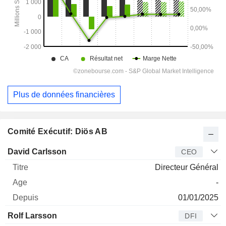
Plus de données financières
Comité Exécutif: Diös AB
Dirigeant
Titre
Age
Depuis
David Carlsson
CEO
Directeur Général
-
01/01/2025
Rolf Larsson
DFI