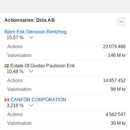
Actionnaires: Diös AB
Nom
Actions
%
Valorisation
Björn Erik Stensson Rentzhog
15,57 %
22 074 488
146 M kr
Estate Of Gustav Paulsson Erik
10,48 %
14 857 452
98 M kr
CANFOR CORPORATION
3,218 %
4 562 547
30 M kr