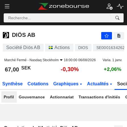
DIÖS AB
67,00
kr
-0,30%
DIÖS AB
Société Diös AB
Actions
DIOS
SE0001634262
Marché Fermé -
Nasdaq Stockholm
18:00:00 06/08/2026
Varia. 1 janv.
SEK
-0,30%
67,00
+2,06%
Synthèse
Cotations
Graphiques
Actualités
Soci
Profil
Gouvernance
Actionnariat
Transactions d'initiés