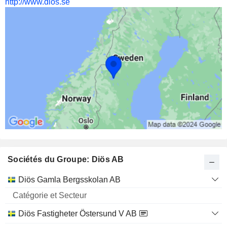
http://www.dios.se
Sociétés du Groupe: Diös AB
Catégorie
Diös Gamla Bergsskolan AB
et
Nom
Secteur
Diös Fastigheter Östersund V AB