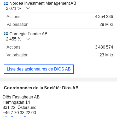
Nordea Investment Management AB
3,071 %
4 354 236
29 M kr
Carnegie Fonder AB
2,455 %
3 480 574
23 M kr
Liste des actionnaires de DIÖS AB
Coordonnées de la Société: Diös AB
Diös Fastigheter AB
Hamngatan 14
831 22, Östersund
+46 7 70 33 22 00