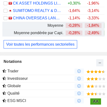
CK ASSET HOLDINGS LIMITED
+0,30%
-1,96%
+
SUMITOMO REALTY & DEVELOPMENT CO., LTD.
-1,64%
-3,14%
+
CHINA OVERSEAS LAND & INVESTMENT LIMITED
-1,14%
-3,33%
Moyenne
-0,28%
-1,84%
Moyenne pondérée par Capi.
-0,28%
-2,49%
Voir toutes les performances sectorielles
Notations
Trader
Investisseur
Globale
Qualité
ESG MSCI
AA