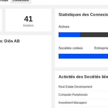
roupe
Connexions
Statistiques des Connexi
41
Insiders
Actives
es: Diös AB
Sociétés cotées
Entrepri
Activités des Sociétés lié
Real Estate Development
Computer Peripherals
Investment Managers