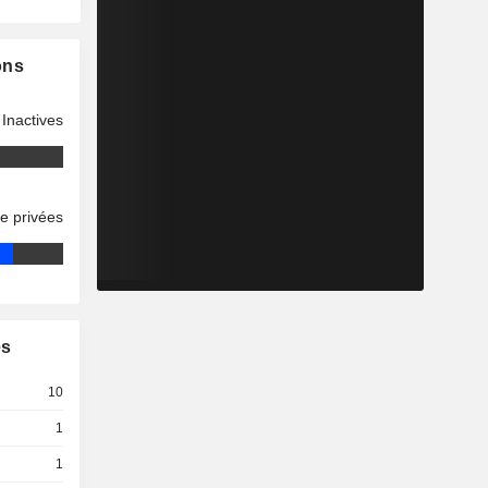
ons
Inactives
se privées
es
10
1
1