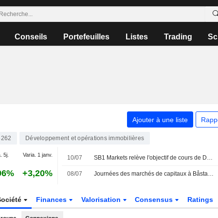
Conseils
Portefeuilles
Listes
Trading
Sc
Ajouter à une liste
Rapp
4262
Développement et opérations immobilières
. 5j.
Varia. 1 janv.
10/07
SB1 Markets relève l'objectif de cours de Diös à 84 couronnes (82) et réitère son conseil à l'achat
96%
+3,20%
08/07
Journées des marchés de capitaux à Båstad : entretien avec le PDG de Diös
Société
Finances
Valorisation
Consensus
Ratings