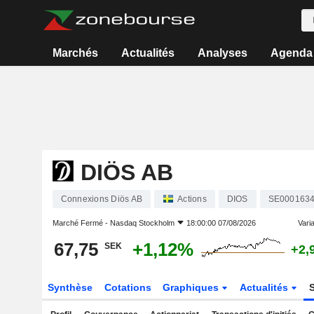
Marchés
Actualités
Analyses
Agenda
DIÖS AB
Connexions Diös AB
Actions
DIOS
SE000163
Marché Fermé -
Nasdaq Stockholm
18:00:00 07/08/2026
Varia
67,75
+1,12%
SEK
+2,
Synthèse
Cotations
Graphiques
Actualités