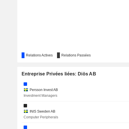
Relations Actives
Relations Passées
Entreprise Privées liées: Diös AB
Persson Invest AB
Investment Managers
INIS Sweden AB
Computer Peripherals