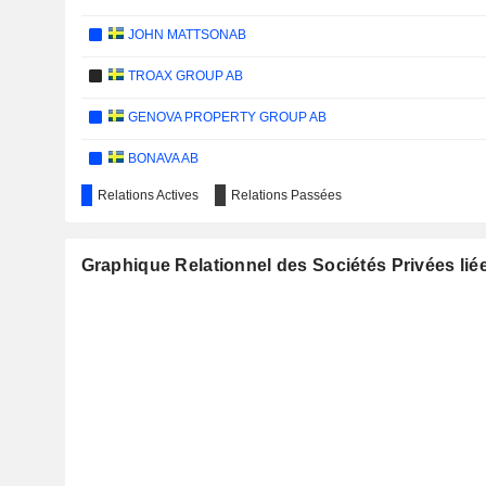
JOHN MATTSONAB
TROAX GROUP AB
GENOVA PROPERTY GROUP AB
BONAVA AB
Relations Actives
Relations Passées
KAKEL MAX AB
SWEDISH LOGISTIC PROPERTY AB
Graphique Relationnel des Sociétés Privées lié
BACKAHEDEN AB
KRONA PUBLIC REAL ESTATE AB