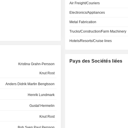
Air Freight/Couriers
Electronics/Appliances
Metal Fabrication
Trucks/Construction/Farm Machinery
Hotels/Resorts/Cruise lines
Pays des Sociétés liées
Kristina Grahn-Persson
Knut Rost
Anders Didrik Martin Bengtsson
Henrik Lundmark
Gustaf Hermelin
Knut Rost
Bob Sven Paul Persson