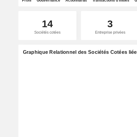
Profil
Gouvernance
Actionnariat
Transactions d'initiés
G
14
3
Sociétés cotées
Entreprise privées
Graphique Relationnel des Sociétés Cotées lié