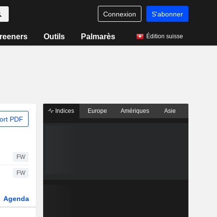
Connexion
S'abonner
reeners
Outils
Palmarès
Édition suisse
Indices
Europe
Amériques
Asie
ort PDF
FW
FW
Agenda
Secteur
Dérivés
Fonds et ETFs