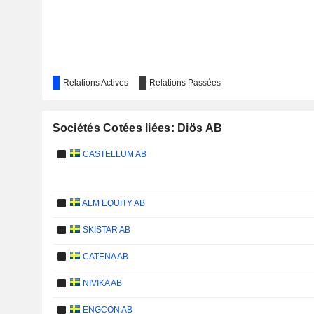
Relations Actives
Relations Passées
Sociétés Cotées liées: Diös AB
CASTELLUM AB
ALM EQUITY AB
SKISTAR AB
CATENA AB
NIVIKA AB
ENGCON AB