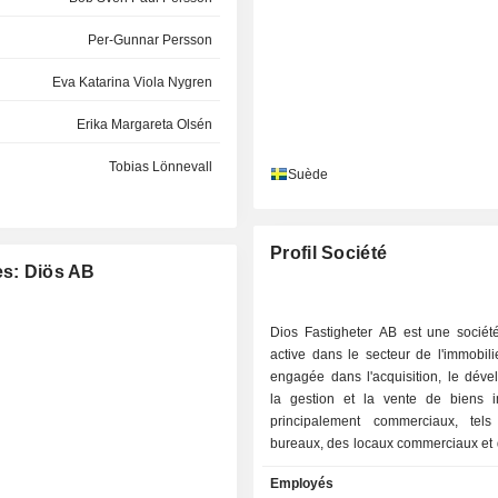
Per-Gunnar Persson
Eva Katarina Viola Nygren
Erika Margareta Olsén
Tobias Lönnevall
Suède
Anders Didrik Martin Bengtsson
Peter Lennart Strand
Profil Société
es: Diös AB
Christer Sundin
Dios Fastigheter AB est une sociét
Christer Sundin
active dans le secteur de l'immobilie
engagée dans l'acquisition, le déve
la gestion et la vente de biens i
principalement commerciaux, tel
bureaux, des locaux commerciaux et 
industriels, entre autres. Son po
Employés
immobilier se concentre sur les munic