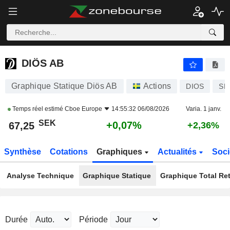
DIÖS AB
67,25
kr
+0,07%
DIÖS AB
Graphique Statique Diös AB
Actions
DIOS
SE
Temps réel estimé
Cboe Europe
14:55:32 06/08/2026
Varia. 1 janv.
SEK
+0,07%
67,25
+2,36%
Synthèse
Cotations
Graphiques
Actualités
Soci
Analyse Technique
Graphique Statique
Graphique Total Re
Durée
Période