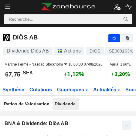
DIÖS AB
67,75
kr
+1,12%
DIÖS AB
Dividende Diös AB
Actions
DIOS
SE00016342
Marché Fermé -
Nasdaq Stockholm
18:00:00 07/08/2026
Varia. 1 janv.
SEK
+1,12%
67,75
+3,20%
Synthèse
Cotations
Graphiques
Actualités
Soci
Ratios de Valorisation
Dividende
BNA & Dividende: Diös AB