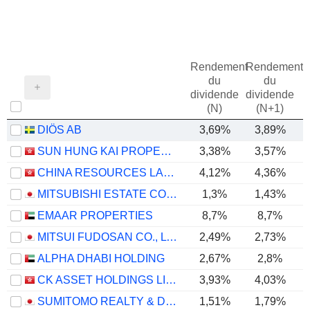
Rendement
Rendement
du
du
dividende
dividende
(N)
(N+1)
DIÖS AB
3,69%
3,89%
SUN HUNG KAI PROPERTIES LIMITED
3,38%
3,57%
CHINA RESOURCES LAND LIMITED
4,12%
4,36%
MITSUBISHI ESTATE CO., LTD.
1,3%
1,43%
EMAAR PROPERTIES
8,7%
8,7%
MITSUI FUDOSAN CO., LTD.
2,49%
2,73%
ALPHA DHABI HOLDING
2,67%
2,8%
CK ASSET HOLDINGS LIMITED
3,93%
4,03%
SUMITOMO REALTY & DEVELOPMENT CO., LTD.
1,51%
1,79%