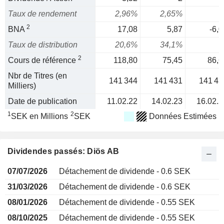
Taux de rendement
2,96%
2,65%
2
BNA
17,08
5,87
-6,0
Taux de distribution
20,6%
34,1%
2
Cours de référence
118,80
75,45
86,6
Nbr de Titres (en
141 344
141 431
141 43
Milliers)
Date de publication
11.02.22
14.02.23
16.02.2
1
2
SEK en Millions
SEK
Données Estimées
Dividendes passés: Diös AB
07/07/2026
Détachement de dividende - 0.6 SEK
31/03/2026
Détachement de dividende - 0.6 SEK
08/01/2026
Détachement de dividende - 0.55 SEK
08/10/2025
Détachement de dividende - 0.55 SEK