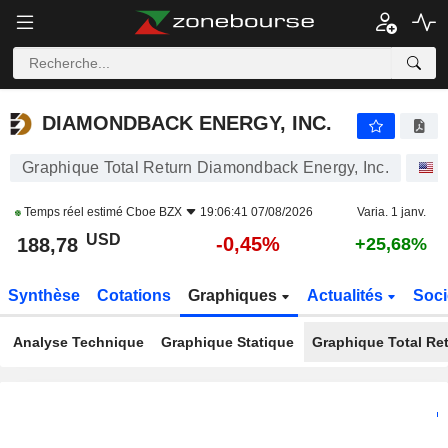
DIAMONDBACK ENERGY, INC.
188,78
$
-0,45%
DIAMONDBACK ENERGY, INC.
Graphique Total Return Diamondback Energy, Inc.
A
Temps réel estimé
Cboe BZX
19:06:41 07/08/2026
Varia. 1 janv.
USD
-0,45%
188,78
+25,68%
Synthèse
Cotations
Graphiques
Actualités
Soci
Analyse Technique
Graphique Statique
Graphique Total Re