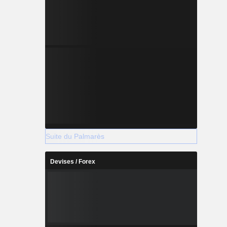
Suite du Palmarès
Devises / Forex