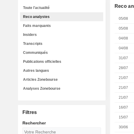
Reco an
Toute l'actualité
Reco analystes
05/08
Faits marquants
05/08
Insiders
04/08
Transcripts
04/08
Communiqués
31/07
Publications officielles
28/07
Autres langues
21/07
Articles Zonebourse
21/07
Analyses Zonebourse
21/07
16/07
Filtres
15/07
Rechercher
30/06