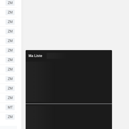
ZM
ZM
ZM
ZM
ZM
ZM
Ma Liste
ZM
ZM
ZM
ZM
ZM
MT
ZM