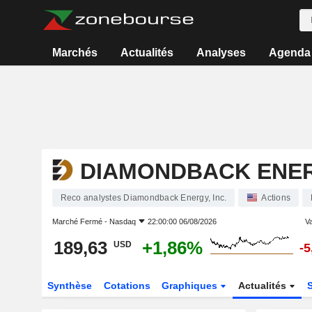
Marchés
Actualités
Analyses
Agenda
DIAMONDBACK ENERG
Reco analystes Diamondback Energy, Inc.
Actions
Marché Fermé -
Nasdaq
22:00:00 06/08/2026
Va
189,63
+1,86%
USD
-
Synthèse
Cotations
Graphiques
Actualités