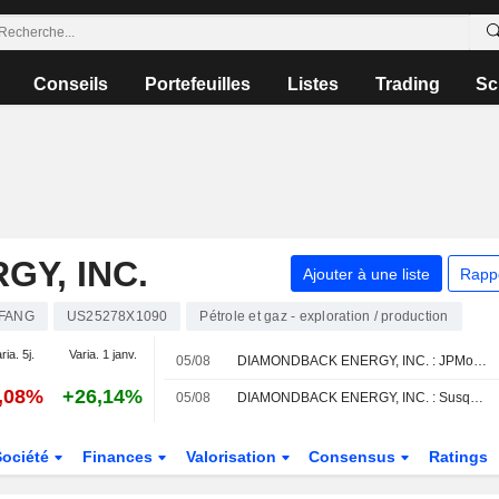
Conseils
Portefeuilles
Listes
Trading
Sc
Y, INC.
Ajouter à une liste
Rapp
FANG
US25278X1090
Pétrole et gaz - exploration / production
ria. 5j.
Varia. 1 janv.
05/08
DIAMONDBACK ENERGY, INC. : JPMorgan Chase n'est pas inspiré par le dossier
5,08%
+26,14%
05/08
DIAMONDBACK ENERGY, INC. : Susquehanna toujours positif
Société
Finances
Valorisation
Consensus
Ratings