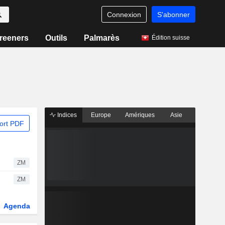
Connexion
S'abonner
reeners
Outils
Palmarès
Édition suisse
Indices
Europe
Amériques
Asie
ort PDF
ZM
ZM
Agenda
Secteur
Dérivés
Fonds et ETFs