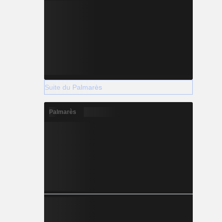
Suite du Palmarès
Palmarès