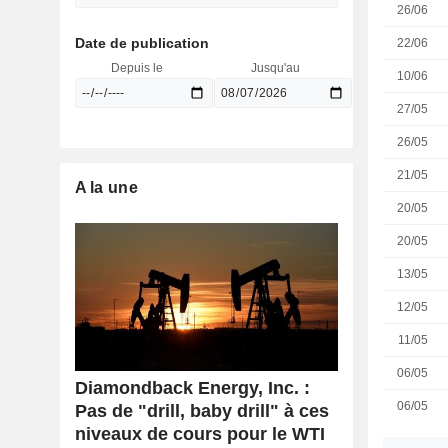
26/06
Date de publication
22/06
Depuis le
Jusqu'au
10/06
27/05
26/05
21/05
A la une
20/05
20/05
13/05
12/05
11/05
06/05
Diamondback Energy, Inc. :
06/05
Pas de "drill, baby drill" à ces
niveaux de cours pour le WTI