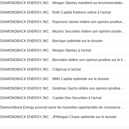
DIAMONDBACK ENERGY, INC. : Morgan Stanley maintient sa recommandation à l'achat
DIAMONDBACK ENERGY, INC. : Roth Capital Partners relève à l'achat
DIAMONDBACK ENERGY, INC. : Raymond James réitère son opinion positive sur le titre
DIAMONDBACK ENERGY, INC. : Mizuho Securities réitère son opinion positive sur le titre
DIAMONDBACK ENERGY, INC. : Barclays optimiste sur le dossier
DIAMONDBACK ENERGY, INC. : Morgan Stanley à l'achat
DIAMONDBACK ENERGY, INC. : Bernstein réitère son opinion positive sur le titre
DIAMONDBACK ENERGY, INC. : Citigroup à l'achat
DIAMONDBACK ENERGY, INC. : BMO Capital optimiste sur le dossier
DIAMONDBACK ENERGY, INC. : Goldman Sachs réitère son opinion positive sur le titre
DIAMONDBACK ENERGY, INC. : Capital One Securities à l'achat
Diamondback Energy pourrait saisir de nouvelles opportunités de croissance si les cours du pétrole restent élevés, selon RBC
DIAMONDBACK ENERGY, INC. : JPMorgan Chase optimiste sur le dossier