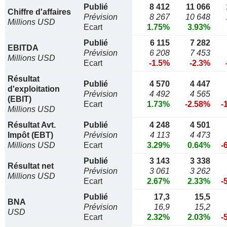
Publié
8 412
11 066
Chiffre d'affaires
Prévision
8 267
10 648
Millions USD
Ecart
1.75%
3.93%
Publié
6 115
7 282
EBITDA
Prévision
6 208
7 453
Millions USD
Ecart
-1.5%
-2.3%
Résultat
Publié
4 570
4 447
d'exploitation
Prévision
4 492
4 565
(EBIT)
Ecart
1.73%
-2.58%
-
Millions USD
Résultat Avt.
Publié
4 248
4 501
Impôt (EBT)
Prévision
4 113
4 473
Millions USD
Ecart
3.29%
0.64%
-
Publié
3 143
3 338
Résultat net
Prévision
3 061
3 262
Millions USD
Ecart
2.67%
2.33%
-
Publié
17,3
15,5
BNA
Prévision
16,9
15,2
USD
Ecart
2.32%
2.03%
-