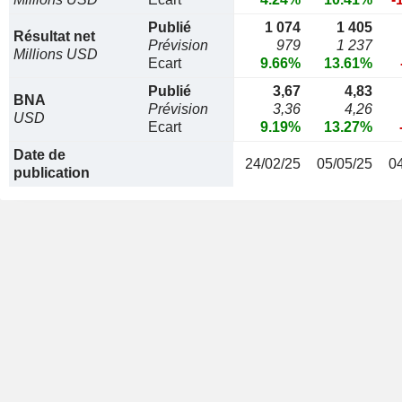
Publié
1 074
1 405
Résultat net
Prévision
979
1 237
Millions USD
Ecart
9.66%
13.61%
Publié
3,67
4,83
BNA
Prévision
3,36
4,26
USD
Ecart
9.19%
13.27%
Date de
24/02/25
05/05/25
0
publication