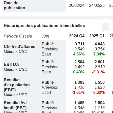
Date de
20/02/24
24/02/25
2
publication
Historique des publications trimestrielles
2024 Q4
2025 Q1
2
Période Fiscale
Juin
Publié
3 711
4 048
Chiffre d'affaires
Prévision
3 549
3 754
Millions USD
Ecart
4.56%
7.84%
Publié
2 504
2 801
EBITDA
Prévision
2 493
2 810
Millions USD
Ecart
0.43%
-0.31%
Résultat
Publié
1 393
1 550
d'exploitation
Prévision
1 416
1 696
(EBIT)
Ecart
-1.61%
-8.62%
Millions USD
Résultat Avt.
Publié
1 405
1 894
Impôt (EBT)
Prévision
1 348
1 715
Millions USD
Ecart
4.24%
10.41%
-