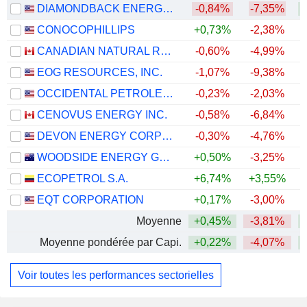
DIAMONDBACK ENERGY, INC.
-0,84%
-7,35%
+
CONOCOPHILLIPS
+0,73%
-2,38%
+
CANADIAN NATURAL RESOURCES LIMITED
-0,60%
-4,99%
+
EOG RESOURCES, INC.
-1,07%
-9,38%
+
OCCIDENTAL PETROLEUM CORPORATION
-0,23%
-2,03%
+
CENOVUS ENERGY INC.
-0,58%
-6,84%
+
DEVON ENERGY CORPORATION
-0,30%
-4,76%
+
WOODSIDE ENERGY GROUP LTD
+0,50%
-3,25%
+
ECOPETROL S.A.
+6,74%
+3,55%
+
EQT CORPORATION
+0,17%
-3,00%
Moyenne
+0,45%
-3,81%
+
Moyenne pondérée par Capi.
+0,22%
-4,07%
+
Voir toutes les performances sectorielles