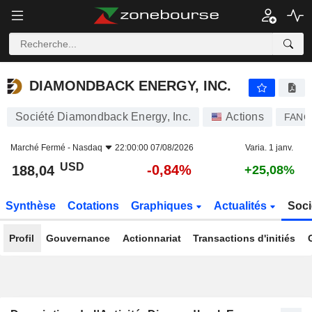
DIAMONDBACK ENERGY, INC.
188,04
$
-0,84%
DIAMONDBACK ENERGY, INC.
Société Diamondback Energy, Inc.
Actions
FANG
Marché Fermé -
Nasdaq
22:00:00 07/08/2026
Varia. 1 janv.
USD
-0,84%
188,04
+25,08%
Synthèse
Cotations
Graphiques
Actualités
Soci
Profil
Gouvernance
Actionnariat
Transactions d'initiés