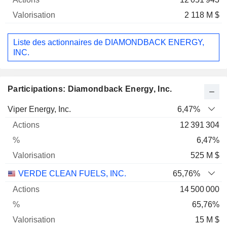
2 118 M $
Liste des actionnaires de DIAMONDBACK ENERGY,
INC.
Participations: Diamondback Energy, Inc.
Nom
Actions
%
Valorisation
Viper Energy, Inc.
6,47%
12 391 304
6,47%
525 M $
VERDE CLEAN FUELS, INC.
65,76%
14 500 000
65,76%
15 M $