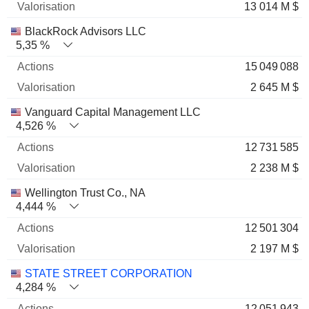
13 014 M $
BlackRock Advisors LLC
5,35 %
15 049 088
2 645 M $
Vanguard Capital Management LLC
4,526 %
12 731 585
2 238 M $
Wellington Trust Co., NA
4,444 %
12 501 304
2 197 M $
STATE STREET CORPORATION
4,284 %
12 051 943