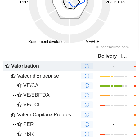
Delivery Hero SE
Valorisation
-
Valeur d'Entreprise
VE/CA
VE/EBITDA
VE/FCF
Valeur Capitaux Propres
-
PER
-
PBR