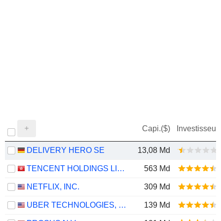
Capi.($)
Investisseur
DELIVERY HERO SE
13,08 Md
TENCENT HOLDINGS LIMITED
563 Md
NETFLIX, INC.
309 Md
UBER TECHNOLOGIES, INC.
139 Md