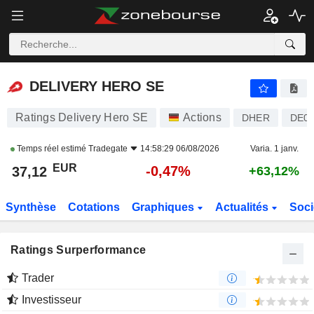
DELIVERY HERO SE
37,12
€
-0,47%
DELIVERY HERO SE
Ratings Delivery Hero SE
Actions
DHER
DE0
Temps réel estimé
Tradegate
14:58:29 06/08/2026
Varia. 1 janv.
EUR
-0,47%
37,12
+63,12%
Synthèse
Cotations
Graphiques
Actualités
Soci
Ratings Surperformance
Trader
Investisseur