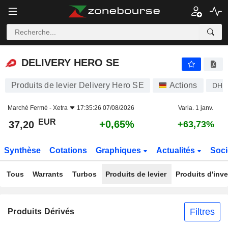
DELIVERY HERO SE
37,20
€
+0,65%
DELIVERY HERO SE
Produits de levier Delivery Hero SE
Actions
DHE
Marché Fermé -
Xetra
17:35:26 07/08/2026
Varia. 1 janv.
EUR
+0,65%
37,20
+63,73%
Synthèse
Cotations
Graphiques
Actualités
Soci
Tous
Warrants
Turbos
Produits de levier
Produits d'inv
Filtres
Produits Dérivés