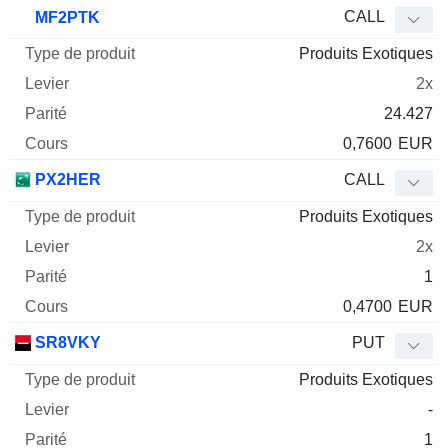
Type
CALL
MF2PTK
de
Produits Exotiques
Mnemo
Type
produit
Levier
Parité
Cours
2x
24.427
0,7600
EUR
PX2HER
CALL
Produits Exotiques
2x
1
0,4700
EUR
SR8VKY
PUT
Produits Exotiques
-
1