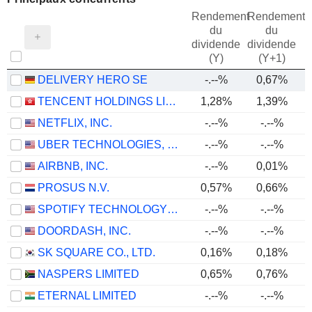
Rendement
Rendement
du
du
dividende
dividende
(Y)
(Y+1)
DELIVERY HERO SE
-.--%
0,67%
TENCENT HOLDINGS LIMITED
1,28%
1,39%
NETFLIX, INC.
-.--%
-.--%
UBER TECHNOLOGIES, INC.
-.--%
-.--%
AIRBNB, INC.
-.--%
0,01%
PROSUS N.V.
0,57%
0,66%
SPOTIFY TECHNOLOGY S.A.
-.--%
-.--%
DOORDASH, INC.
-.--%
-.--%
SK SQUARE CO., LTD.
0,16%
0,18%
NASPERS LIMITED
0,65%
0,76%
ETERNAL LIMITED
-.--%
-.--%