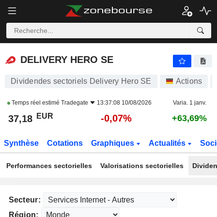
DELIVERY HERO SE
37,18
€
-0,07%
DELIVERY HERO SE
Dividendes sectoriels Delivery Hero SE
Actions
Temps réel estimé
Tradegate
13:37:08 10/08/2026
Varia. 1 janv.
EUR
-0,07%
37,18
+63,69%
Synthèse
Cotations
Graphiques
Actualités
Soci
Performances sectorielles
Valorisations sectorielles
Dividen
Secteur:
Région: