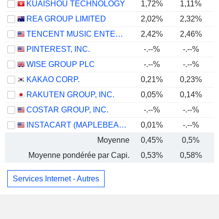
KUAISHOU TECHNOLOGY
1,72%
1,11%
REA GROUP LIMITED
2,02%
2,32%
TENCENT MUSIC ENTERTAINMENT GROUP
2,42%
2,46%
PINTEREST, INC.
-.--%
-.--%
WISE GROUP PLC
-.--%
-.--%
KAKAO CORP.
0,21%
0,23%
RAKUTEN GROUP, INC.
0,05%
0,14%
COSTAR GROUP, INC.
-.--%
-.--%
INSTACART (MAPLEBEAR)
0,01%
-.--%
Moyenne
0,45%
0,5%
Moyenne pondérée par Capi.
0,53%
0,58%
Services Internet - Autres