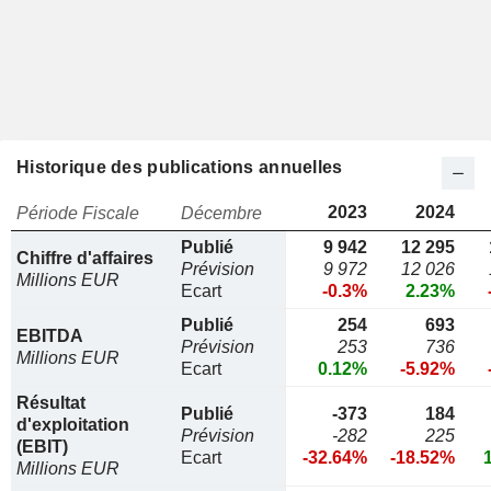
Historique des publications annuelles
2023
2024
Période Fiscale
Décembre
Publié
9 942
12 295
Chiffre d'affaires
Prévision
9 972
12 026
Millions EUR
Ecart
-0.3%
2.23%
Publié
254
693
EBITDA
Prévision
253
736
Millions EUR
Ecart
0.12%
-5.92%
Résultat
Publié
-373
184
d'exploitation
Prévision
-282
225
(EBIT)
Ecart
-32.64%
-18.52%
Millions EUR