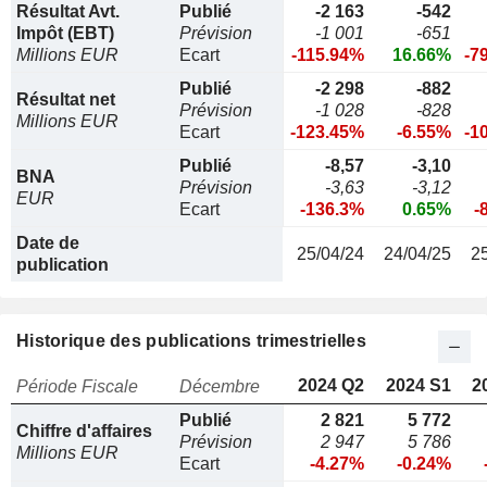
Résultat Avt.
Publié
-2 163
-542
Impôt (EBT)
Prévision
-1 001
-651
Millions EUR
Ecart
-115.94%
16.66%
-7
Publié
-2 298
-882
Résultat net
Prévision
-1 028
-828
Millions EUR
Ecart
-123.45%
-6.55%
-1
Publié
-8,57
-3,10
BNA
Prévision
-3,63
-3,12
EUR
Ecart
-136.3%
0.65%
-
Date de
25/04/24
24/04/25
2
publication
Historique des publications trimestrielles
2024 Q2
2024 S1
2
Période Fiscale
Décembre
Publié
2 821
5 772
Chiffre d'affaires
Prévision
2 947
5 786
Millions EUR
Ecart
-4.27%
-0.24%