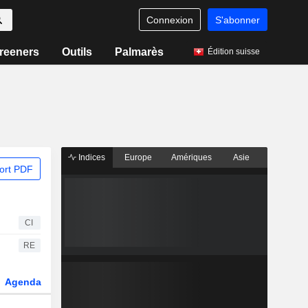
Connexion
S'abonner
reeners
Outils
Palmarès
Édition suisse
Indices
Europe
Amériques
Asie
ort PDF
CI
RE
Agenda
Secteur
Dérivés
Fonds et ETFs