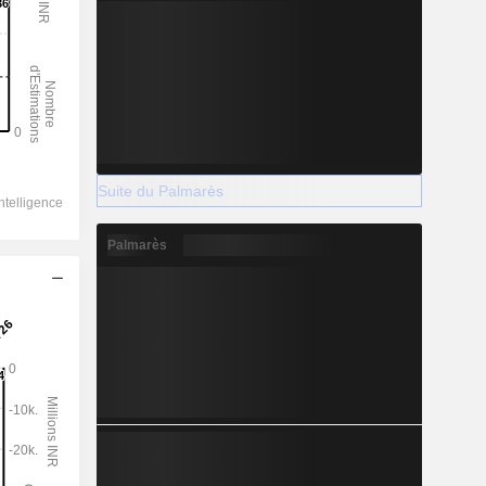
Suite du Palmarès
Palmarès