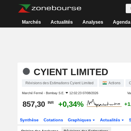
Marchés
Actualités
Analyses
Agenda
CYIENT LIMITED
Révisions des Estimations Cyient Limited
Actions
Marché Fermé -
Bombay S.E.
12:02:23 07/08/2026
Var
857,30
+0,34%
INR
+1
Synthèse
Cotations
Graphiques
Actualités