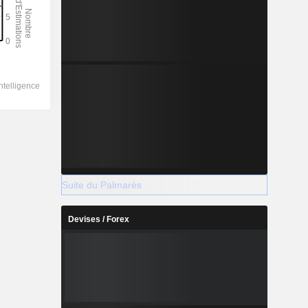
Suite du Palmarès
Devises / Forex