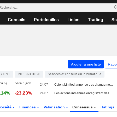
Conseils
Portefeuilles
Listes
Trading
Sc
Ajouter à une liste
Rapp
CYIENT
INE136B01020
Services et conseils en informatique
ia. 5j.
Varia. 1 janv.
24/07
Cyient Limited annonce des changements au sein de sa direction exécutive
,14%
-23,23%
24/07
Les actions indiennes enregistrent des pertes hebdomadaires face à la hausse du brut et à la chute de HDFC Bank
Société
Finances
Valorisation
Consensus
Ratings