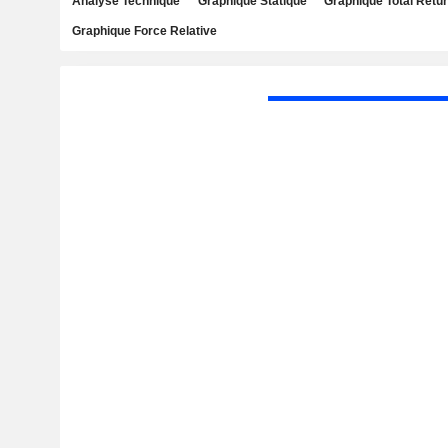
Analyse Technique
Graphique Statique
Graphique Total Retu
Graphique Force Relative