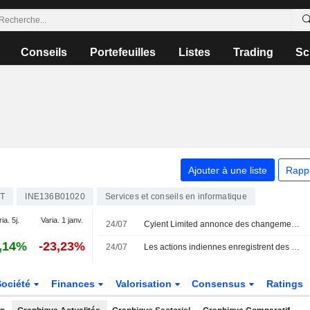
Conseils
Portefeuilles
Listes
Trading
Sc
Ajouter à une liste
Rapp
T
INE136B01020
Services et conseils en informatique
ia. 5j.
Varia. 1 janv.
24/07
Cyient Limited annonce des changements au sein de sa direction exécutive
,14%
-23,23%
24/07
Les actions indiennes enregistrent des pertes hebdomadaires face à la hausse du brut et à la chute de HDFC Bank
Société
Finances
Valorisation
Consensus
Ratings