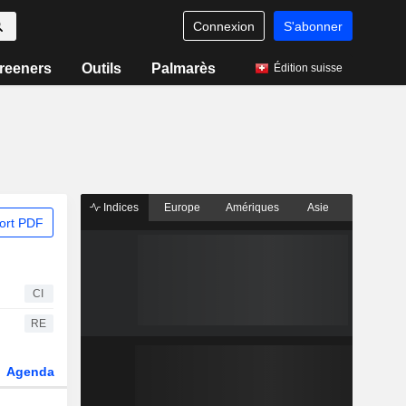
Connexion
S'abonner
reeners
Outils
Palmarès
Édition suisse
Indices
Europe
Amériques
Asie
ort PDF
CI
RE
Agenda
Secteur
Dérivés
Fonds et ETFs