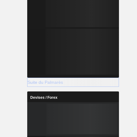
Suite du Palmarès
Devises / Forex