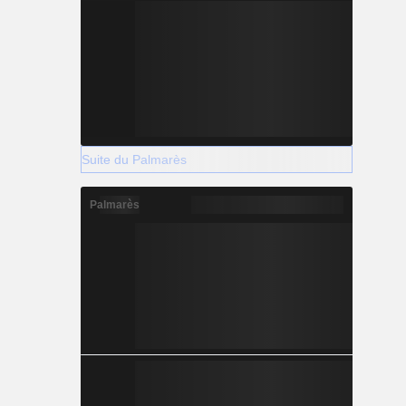
Suite du Palmarès
Palmarès