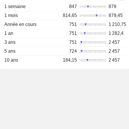
1 semaine
847
879
1 mois
814,65
879,45
Année en cours
751
1 210,75
1 an
751
1 282,4
3 ans
751
2 457
5 ans
724
2 457
10 ans
184,15
2 457