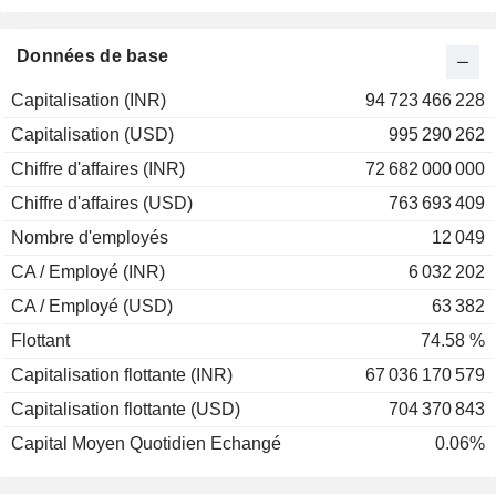
2001
+118,98%
2000
-88,79%
Données de base
1999
+687,57%
Capitalisation (INR)
94 723 466 228
1998
+115,16%
Capitalisation (USD)
995 290 262
Chiffre d'affaires (INR)
72 682 000 000
Chiffre d'affaires (USD)
763 693 409
Nombre d'employés
12 049
CA / Employé (INR)
6 032 202
CA / Employé (USD)
63 382
Flottant
74.58 %
Capitalisation flottante (INR)
67 036 170 579
Capitalisation flottante (USD)
704 370 843
Capital Moyen Quotidien Echangé
0.06%