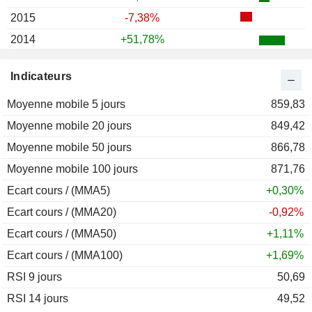
2015
-7,38%
2014
+51,78%
2013
+89,99%
Indicateurs
2012
+64,12%
Moyenne mobile 5 jours
2011
-36,65%
859,83
Moyenne mobile 20 jours
2010
+13,06%
849,42
Moyenne mobile 50 jours
2009
+192,75%
866,78
Moyenne mobile 100 jours
2008
-66,61%
871,76
Ecart cours / (MMA5)
2007
-2,91%
+0,30%
Ecart cours / (MMA20)
2006
+81,80%
-0,92%
Ecart cours / (MMA50)
2005
+181,80%
+1,11%
Ecart cours / (MMA100)
2004
-2,13%
+1,69%
RSI 9 jours
2003
-7,84%
50,69
RSI 14 jours
2002
+5,58%
49,52