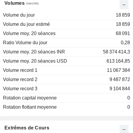
Volumes
marchés
Volume du jour
18 859
Volume du jour estimé
18 859
Volume moy. 20 séances
68 091
Ratio Volume du jour
0,28
Volume moy. 20 séances INR
58 374 414,3
Volume moy. 20 séances USD
613 164,85
Volume record 1
11 067 384
Volume record 2
9 487 872
Volume record 3
9 104 844
Rotation capital moyenne
0
Rotation flottant moyenne
0
Extrêmes de Cours