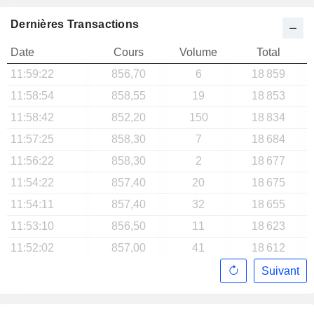
Dernières Transactions
Date
Cours
Volume
Total
11:59:22
856,70
6
18 859
11:58:54
858,55
19
18 853
11:58:42
852,20
150
18 834
11:57:25
858,30
7
18 684
11:56:22
858,30
2
18 677
11:54:22
857,40
20
18 675
11:54:11
857,40
32
18 655
11:53:10
856,50
11
18 623
11:52:02
857,00
41
18 612
Suivant