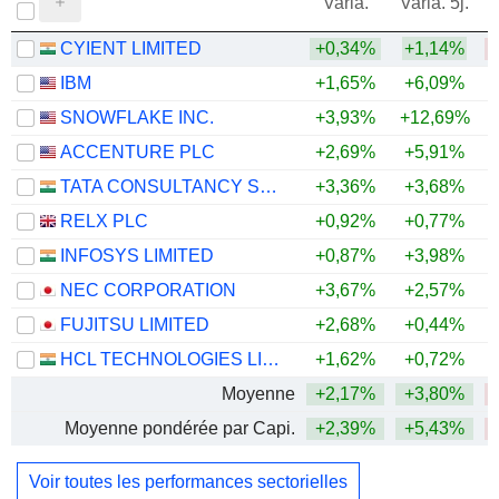
Varia.
Varia. 5j.
CYIENT LIMITED
+0,34%
+1,14%
IBM
+1,65%
+6,09%
SNOWFLAKE INC.
+3,93%
+12,69%
+
ACCENTURE PLC
+2,69%
+5,91%
TATA CONSULTANCY SERVICES LTD.
+3,36%
+3,68%
RELX PLC
+0,92%
+0,77%
INFOSYS LIMITED
+0,87%
+3,98%
NEC CORPORATION
+3,67%
+2,57%
FUJITSU LIMITED
+2,68%
+0,44%
HCL TECHNOLOGIES LIMITED
+1,62%
+0,72%
Moyenne
+2,17%
+3,80%
Moyenne pondérée par Capi.
+2,39%
+5,43%
Voir toutes les performances sectorielles