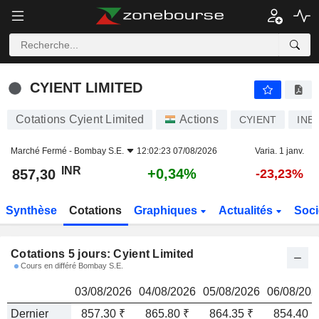
CYIENT LIMITED
857,30
₹
CYIENT LIMITED
Cotations Cyient Limited
Actions
CYIENT
INE
Marché Fermé -
Bombay S.E.
12:02:23 07/08/2026
Varia. 1 janv.
INR
+0,34%
857,30
-23,23%
Synthèse
Cotations
Graphiques
Actualités
Soci
Cotations 5 jours: Cyient Limited
Cours en différé Bombay S.E.
03/08/2026
04/08/2026
05/08/2026
06/08/202
Dernier
857.30 ₹
865.80 ₹
864.35 ₹
854.40 ₹