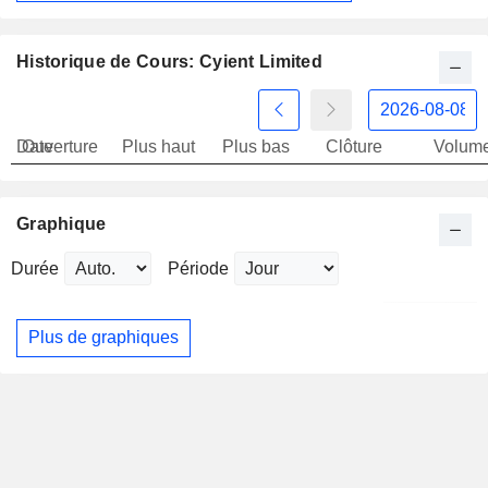
Historique de Cours: Cyient Limited
Date
Ouverture
Plus haut
Plus bas
Clôture
Volum
Graphique
Durée
Période
Plus de graphiques